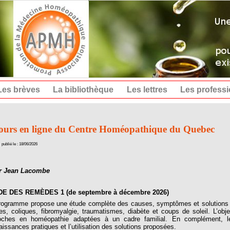
Les brèves
La bibliothèque
Les lettres
Les profess
ours en ligne du Centre Homéopathique du Quebec
publié le : 18/06/2026
r Jean Lacombe
E DES REMÈDES 1 (de septembre à décembre 2026)
ogramme propose une étude complète des causes, symptômes et solutions liés 
es, coliques, fibromyalgie, traumatismes, diabète et coups de soleil. L’obj
oches en homéopathie adaptées à un cadre familial. En complément, le 
issances pratiques et l’utilisation des solutions proposées.