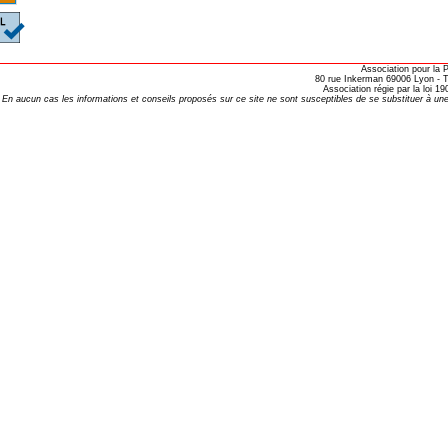
Association pour la
80 rue Inkerman 69006 Lyon - Te
Association régie par la loi 
En aucun cas les informations et conseils proposés sur ce site ne sont susceptibles de se substituer à une