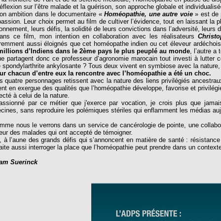
éflexion sur l’être malade et la guérison, son approche globale et individualisé
ambition dans le documentaire «
Homéopathie, une autre voie
» est de 
passion. Leur choix permet au film de cultiver l’évidence, tout en laissant la 
onnement, leurs défis, la solidité de leurs convictions dans l’adversité, leurs di
 ce film, mon intention en collaboration avec les réalisateurs
Christ
remment aussi éloignés que cet homéopathe indien ou cet éleveur ardéchois 
millions d’Indiens dans le 2ème pays le plus peuplé au monde
, l’autre a
partagent donc ce professeur d’agronomie marocain tout investi à lutter co
 spondylarthrite ankylosante ? Tous deux vivent en symbiose avec la nature, a
ur chacun d’entre eux la rencontre avec l’homéopathie a été un choc.
uatre personnages retissent avec la nature des liens privilégiés ancestraux
nt en exergue des qualités que l’homéopathie développe, favorise et privilégie
cté à celui de la nature.
ionné par ce métier que j'exerce par vocation, je crois plus que jamais 
ines, sans reproduire les polémiques stériles qui enflamment les médias aujo
e nous le verrons dans un service de cancérologie de pointe, une collabora
eur des malades qui ont accepté de témoigner.
, à l’aune des grands défis qui s’annoncent en matière de santé : résistance
ite aussi interroger la place que l’homéopathie peut prendre dans un context
iam Suerinck