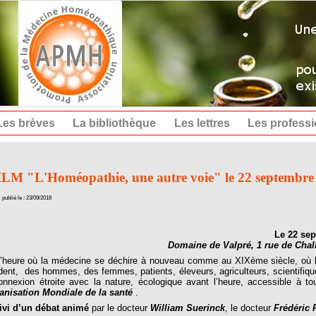
Les brèves
La bibliothèque
Les lettres
Les profess
ILM "L'Homéopathie, une autre voie" le 22 septembr
publié le : 23/09/2018
Le 22 se
Domaine de Valpré, 1 rue de Chal
heure où la médecine se déchire à nouveau comme au XIXème siècle, où la 
ent, des hommes, des femmes, patients, éleveurs, agriculteurs, scientifiqu
onnexion étroite avec la nature, écologique avant l’heure, accessible à to
anisation Mondiale de la santé
.
ivi d’un débat animé
par le docteur
William Suerinck
, le docteur
Frédéric 