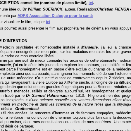
RIPTION conseillée (nombre de places limité),
ici
.
une idée du
Dr
William SUERINCK
, auteur. Réalisation:
Christian FIENGA
enté par
ADPS Association Dialogue pour la santé
visualiser le film, cliquer
ici
.
pourrez aussi présenter le film aux propriétaires de cinéma en vous appuyant
E D’INTENTION
cin psychiatre et homéopathe installé à
Marseille
, j’ai eu la chanc
éopathie enseignée par mon père, sur les maladies mentales les plus graves
le cadre de mon exercice libéral.
 par une soif de mieux connaitre les arcanes de cette étonnante médecine r
ocrate
, j’ai eu le désir très jeune d’en explorer les contours, possibilités et lim
t parce l’homéopathie est en passe d’être exclue du champ de la médecine 
omplexité ainsi que sa beauté, sans ignorer les moments clé de son histoire
e autre médecine n’a suscité autant de controverses depuis 2 siècles, ma
ra qui ravageaient la vielle Europe au XIXème siècle, à l’origine de sa diffusion
ge destin que celui de ces granules énigmatiques pour la Science, réduites au
efois menacés, raillés et dénigrés aujourd’hui, les homéopathes et quelque
in tracé par le
Dr Samuel Hahnemann
en 1810. N’ignorant rien des progrè
ps inexplorés «
d’une science nouvelle aux vastes dimensions allant réso
mment en médecine et dans les sciences de la nature telles que la physique
 siècle
:
Grothendieck
.
il des années, la rencontre d’hommes et de femmes engagées, médecins, v
ion a renforcé ma conviction de cheminer toujours plus loin dans la découv
’ai pu croiser, dans mes consultations ou celles de mes confrères. Une expér
nd désir de partager.
frontière de l’art et de la science médicale, l’homéopathie en passe de dis