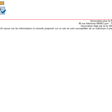
Association pour la
80 rue Inkerman 69006 Lyon - Te
Association régie par la loi 
En aucun cas les informations et conseils proposés sur ce site ne sont susceptibles de se substituer à une