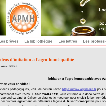
Les brèves
La bibliothèque
Les lettres
Les profess
déos d'initiation à l'agro-homéopathie
publié le : 28/09/2019
Initiation à l’agro-homéopathie avec
ez vous en vidéo !
vidéos pédagogiques, 2h30 de contenu avec
https://www.agrilearn.fr
pour so
artenariat avec l'APMH,
Aziz YAACOUBI
, vous entraîne à la découverte de l
apprendrez ainsi à réaliser un diagnostic rigoureux pour choisir le bon remè
découvrirez également les différentes façons d’utiliser l’homéopathie pour so