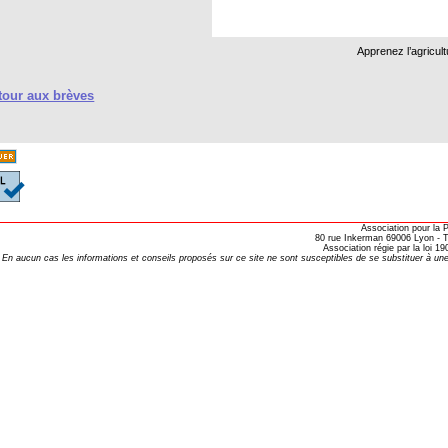
Apprenez l’agricul
our aux brèves
Association pour la
80 rue Inkerman 69006 Lyon - Te
Association régie par la loi 
En aucun cas les informations et conseils proposés sur ce site ne sont susceptibles de se substituer à une