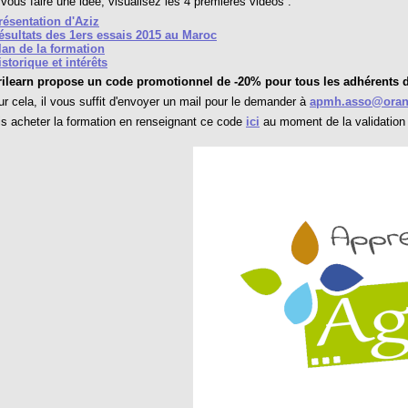
vous faire une idée, visualisez les 4 premieres vidéos :
résentation d'Aziz
ésultats des 1ers essais 2015 au Maroc
lan de la formation
istorique et intérêts
rilearn propose un code promotionnel de -20% pour tous les adhérents 
cela, il vous suffit d'envoyer un mail pour le demander à
apmh.asso@oran
 acheter la formation en renseignant ce code
ici
au moment de la validatio