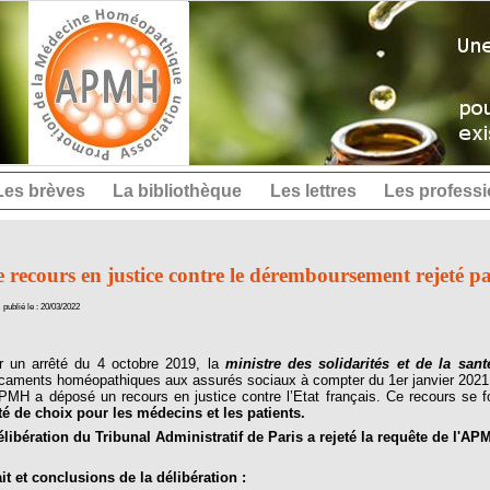
Les brèves
La bibliothèque
Les lettres
Les profess
 recours en justice contre le déremboursement rejeté pa
publié le : 20/03/2022
un arrêté du 4 octobre 2019, la
ministre des solidarités et de la san
caments homéopathiques aux assurés sociaux à compter du 1er janvier 2021
MH a déposé un recours en justice contre l’Etat français. Ce recours se f
rté de choix pour les médecins et les patients.
élibération du Tribunal Administratif de Paris a rejeté la requête de l'AP
it et conclusions de la délibération :