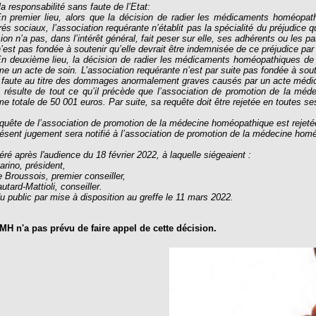
la responsabilité sans faute de l’Etat:
En premier lieu, alors que la décision de radier les médicaments homéopat
és sociaux, l’association requérante n’établit pas la spécialité du préjudice q
ion n’a pas, dans l’intérêt général, fait peser sur elle, ses adhérents ou les 
n’est pas fondée à soutenir qu’elle devrait être indemnisée de ce préjudice par
En deuxième lieu, la décision de radier les médicaments homéopathiques de 
 un acte de soin. L’association requérante n’est par suite pas fondée à soute
 faute au titre des dommages anormalement graves causés par un acte médic
Il résulte de tout ce qu’il précède que l’association de promotion de la mé
 totale de 50 001 euros. Par suite, sa requête doit être rejetée en toutes se
quête de l’association de promotion de la médecine homéopathique est rejeté
ésent jugement sera notifié à l’association de promotion de la médecine homéo
éré après l'audience du 18 février 2022, à laquelle siégeaient :
rino, président,
 Broussois, premier conseiller,
utard-Mattioli, conseiller.
 public par mise à disposition au greffe le 11 mars 2022.
MH n'a pas prévu de faire appel de cette décision.