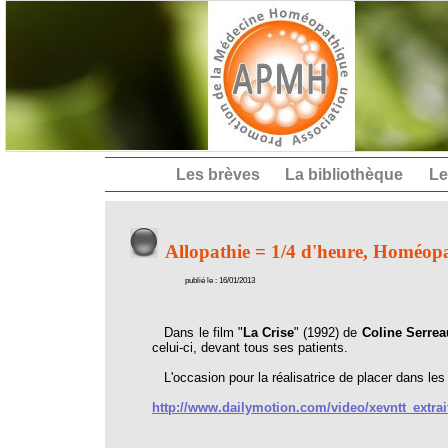
Les brèves
La bibliothèque
Le
Allopathie = 1/4 d'heure, Homéopat
publié le : 16/01/2013
Dans le film "
La Crise
" (1992) de
Coline Serrea
celui-ci, devant tous ses patients.
L'occasion pour la réalisatrice de placer dans le
http://www.dailymotion.com/video/xevntt_extrai