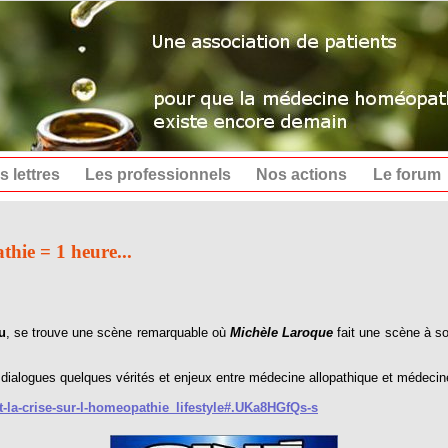
s lettres
Les professionnels
Nos actions
Le forum
hie = 1 heure...
u
, se trouve une scène remarquable où
Michèle Laroque
fait une scène à s
s dialogues quelques vérités et enjeux entre médecine allopathique et médec
t-la-crise-sur-l-homeopathie_lifestyle#.UKa8HGfQs-s