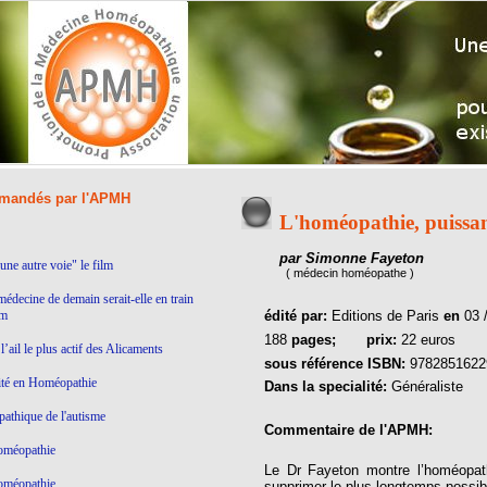
andés par l'APMH
L'homéopathie, puissan
par Simonne Fayeton
ne autre voie" le film
( médecin homéopathe )
médecine de demain serait-elle en train
lm
édité par:
Editions de Paris
en
03 
188
pages;
prix:
22 euros
’ail le plus actif des Alicaments
sous référence ISBN:
9782851622
ité en Homéopathie
Dans la specialité:
Généraliste
thique de l'autisme
Commentaire de l'APMH:
homéopathie
Le Dr Fayeton montre l’homéopat
homéopathie
supprimer le plus longtemps possible