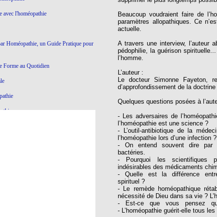
ie avec l'homéopathie
Beaucoup voudraient faire de l’h
paramètres allopathiques. Ce n’e
actuelle.
A travers une interview, l’auteur 
par Homéopathie, un Guide Pratique pour
pédophilie, la guérison spirituelle
l’homme.
e Forme au Quotidien
L’auteur :
Le docteur Simonne Fayeton, rel
le
d’approfondissement de la doctri
pathie
Quelques questions posées à l’aut
athie
‐ Les adversaires de l’homéopath
l’homéopathie est une science ?
Ce qui ne marche pas en Homéopathie
‐ L’outil‐antibiotique de la méd
l’homéopathie lors d’une infection ?
athie
‐ On entend souvent dire par l
bactéries.
‐ Pourquoi les scientifiques p
indésirables des médicaments chi
yroïde à l'Homéopathie
‐ Quelle est la différence entre
spirituel ?
éopathie
‐ Le remède homéopathique rétabl
nécessité de Dieu dans sa vie ? L’h
e dictatoriale
‐ Est‐ce que vous pensez qu
‐ L’homéopathie guérit‐elle tous le
à l’homéopathie…