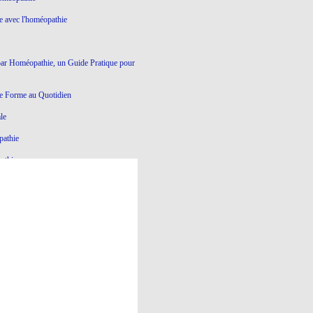
ie avec l'homéopathie
par Homéopathie, un Guide Pratique pour
e Forme au Quotidien
le
pathie
athie
Ce qui ne marche pas en Homéopathie
athie
yroïde à l'Homéopathie
éopathie
e dictatoriale
à l’homéopathie…