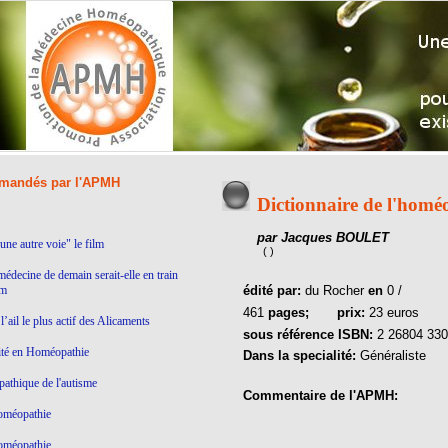
andés par l'APMH
Dictionnaire de l'homé
par Jacques BOULET
ne autre voie" le film
( )
médecine de demain serait-elle en train
lm
édité par:
du Rocher
en
0 /
461
pages;
prix:
23 euros
’ail le plus actif des Alicaments
sous référence ISBN:
2 26804 330
ité en Homéopathie
Dans la specialité:
Généraliste
thique de l'autisme
Commentaire de l'APMH:
homéopathie
homéopathie