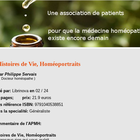
istoires de Vie, Homéoportraits
ar Philippe Servais
( Docteur homéopathe )
té par:
Librinova
en
02 / 24
6
pages;
prix:
21.9 euros
s référence ISBN:
9791040538851
s la specialité:
Généraliste
mentaire de l'APMH:
toires de Vie, Homéoportraits
presque rien qui vous guérit