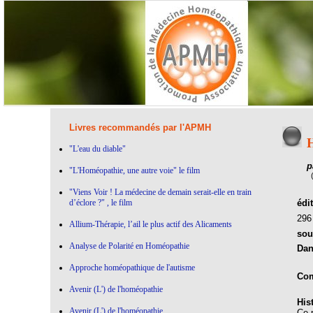
Livres recommandés par l'APMH
H
"L'eau du diable"
p
"L'Homéopathie, une autre voie" le film
"Viens Voir ! La médecine de demain serait-elle en train
d’éclore ?" , le film
édi
29
Allium-Thérapie, l’ail le plus actif des Alicaments
sou
Analyse de Polarité en Homéopathie
Dan
Approche homéopathique de l'autisme
Com
Avenir (L') de l'homéopathie
His
Avenir (L') de l'homéopathie
Ce 