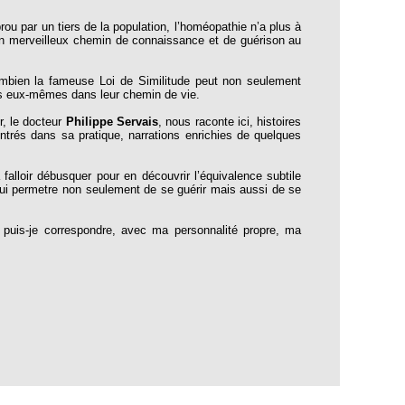
rou par un tiers de la population, l’homéopathie n’a plus à
 un merveilleux chemin de connaissance et de guérison au
ombien la fameuse Loi de Similitude peut non seulement
dus eux-mêmes dans leur chemin de vie.
r, le docteur
Philippe Servais
, nous raconte ici, histoires
ntrés dans sa pratique, narrations enrichies de quelques
falloir débusquer pour en découvrir l’équivalence subtile
 lui permetre non seulement de se guérir mais aussi de se
uis-je correspondre, avec ma personnalité propre, ma