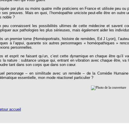
tiquée par plus ou moins quatre mille praticiens en France et utilisée peu ou p
re ses preuves. Mais en quoi, l’homéopathie uniciste peut-elle être en outre
s noble ?
n peu connaissent les possibilités ultimes de cette médecine et savent c
ppliquer aux pathologies les plus sérieuses, mais également aider les indivi
ès un premier tome (Homéoportraits, histoire de remèdes, Ed J Lyon), l’auteu
niques à l’appui, quarante six autres personnages « homéopathiques » renco
lexions personnelles.
ps et esprit ne faisant qu’un, c’est cette dynamique en chaque être qu’il va 
s la nature : subtance unique qui, entrant en vibration avec chaque être, va
oudre tant dans son corps que dans son cœur.
uel personage – en similitude avec un remède – de la Comédie Humaine p
blèmatique essentielle, mon mode réactionel particulier ?
tour accueil