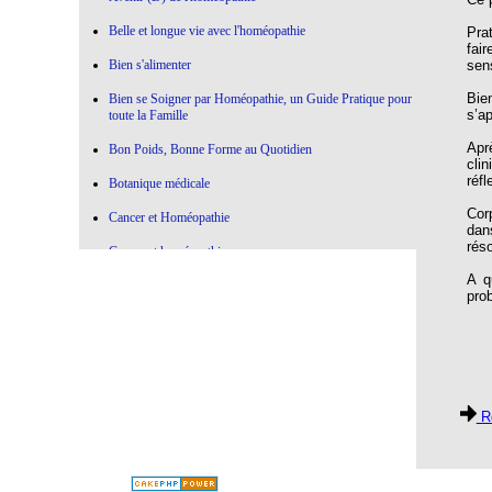
Belle et longue vie avec l'homéopathie
Pra
fai
sen
Bien s'alimenter
Bie
Bien se Soigner par Homéopathie, un Guide Pratique pour
s’a
toute la Famille
Apr
Bon Poids, Bonne Forme au Quotidien
cli
réf
Botanique médicale
Cor
Cancer et Homéopathie
dan
rés
Cancer et homéopathie
A q
Ce qui marche , Ce qui ne marche pas en Homéopathie
pro
Choisir l'Homéopathie
Colère à l'oeuvre
Confier votre Thyroïde à l'Homéopathie
Re
Conseiller l'Homéopathie
Contre la médecine dictatoriale
De la botanique à l’homéopathie…