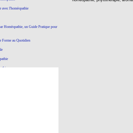
ie avec l'homéopathie
par Homéopathie, un Guide Pratique pour
e Forme au Quotidien
le
pathie
athie
Ce qui ne marche pas en Homéopathie
athie
yroïde à l'Homéopathie
éopathie
e dictatoriale
à l’homéopathie…