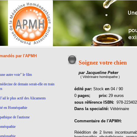
andés par l'APMH
Soignez votre chien
par Jacqueline Peker
ne autre voie" le film
( Vétérinaire homéopathe )
médecine de demain serait-elle en train
lm
édité par:
Stock
en
04 / 90
0
pages;
prix:
29 euros
’ail le plus actif des Alicaments
sous référence ISBN:
‎ 978-22340
ité en Homéopathie
Dans la specialité:
Vétérinaire
thique de l'autisme
Commentaire de l'APMH:
homéopathie
Réédition de 2 livres incontourn
homéopathie
homéopathie, phytothérapie, aromat