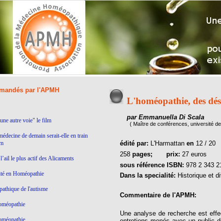
andés par l'APMH
L'homéopathie, des désa
par Emmanuella Di Scala
ne autre voie" le film
( Maître de conférences, université
médecine de demain serait-elle en train
lm
édité par:
L'Harmattan
en
12 / 20
258
pages;
prix:
27 euros
’ail le plus actif des Alicaments
sous référence ISBN:
978 2 343 2
ité en Homéopathie
Dans la specialité:
Historique et d
thique de l'autisme
Commentaire de l'APMH:
homéopathie
Une analyse de recherche est effec
homéopathie
entretiens menés avec un public d