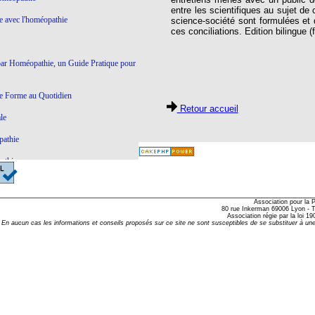
entre les scientifiques au sujet de
ie avec l'homéopathie
science-société sont formulées et
ces conciliations. Edition bilingue (
par Homéopathie, un Guide Pratique pour
e Forme au Quotidien
Retour accueil
le
pathie
athie
Ce qui ne marche pas en Homéopathie
Association pour la
athie
80 rue Inkerman 69006 Lyon - Te
Association régie par la loi 
En aucun cas les informations et conseils proposés sur ce site ne sont susceptibles de se substituer à une
yroïde à l'Homéopathie
éopathie
e dictatoriale
à l’homéopathie…