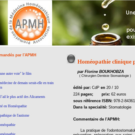
andés par l'APMH
Homéopathie clinique po
par Florine BOUKHOBZA
ne autre voie" le film
( Chirurgien Dentiste Stomatologie )
médecine de demain serait-elle en train
lm
édité par:
CdP
en
20 / 10
224
pages;
prix:
62 euros
’ail le plus actif des Alicaments
sous référence ISBN:
978-2-84361
ité en Homéopathie
Dans la specialité:
Stomatologie
thique de l'autisme
Commentaire de l'APMH:
homéopathie
La pratique de l'odontostomatolog
homéopathie
prévention, préparation aux soins,