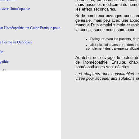
mais aussi les médicaments homéopat
ie avec l'homéopathie
les effets secondaires.
Si de nombreux ouvrages consacrés 
générale, mais peu avec une appro
manque.D'un emploi simple et rapid
par Homéopathie, un Guide Pratique pour
la connaissance nécessaire pour :
Dialoguer avec les patients, de
e Forme au Quotidien
aller plus loin dans cette démarc
complément des traitements allopathi
le
Au début de l'ouvrage, le lecteur d
pathie
de l'homéopathie. Ensuite, chap
homéopathiques sont décrites.
athie
Les chapitres sont consultables i
visée pour accéder aux solutions 
Ce qui ne marche pas en Homéopathie
athie
yroïde à l'Homéopathie
éopathie
e dictatoriale
à l’homéopathie…