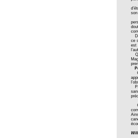
A l
d’ê
Dictionnaire Affectif des Maladies
son 
Mo
Dictionnaire affectif des métaux
per
dou
Dictionnaire affectif des plantes - 3ème édition
conv
Dan
Dictionnaire de l'homéopathie 2002
ce 
est
Dictionnaire des Médicaments et des Traitements
l’au
Homéopathiques
Que
Mag
ENERGIE ET MEDECINE CHINOISE
prem
P
Esprit de sel
Ces
app
Faire Face au Cancer
l’o
Pas
Garde du corps
san
pré
GRIPPES ET GRIPPE AVIAIRE
Com
Guide de l'homéopathie
con
Ain
Guide de l'Homéopathie pour l'Enfant
can
éco
Guide de l'Homéopathie pour mes Enfants
Wil
Guide pratique et ses 40 cartes détachables