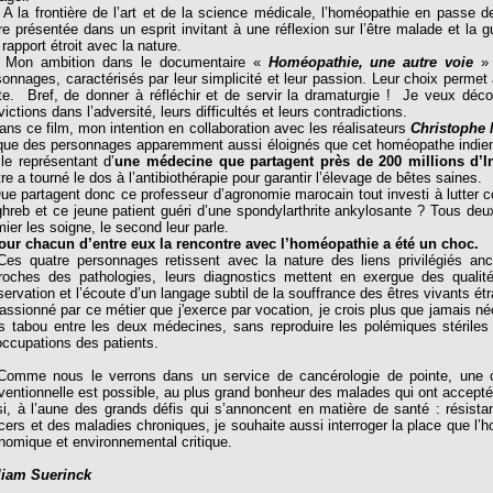
a frontière de l’art et de la science médicale, l’homéopathie en passe d
tre présentée dans un esprit invitant à une réflexion sur l’être malade et la 
rapport étroit avec la nature.
n ambition dans le documentaire «
Homéopathie, une autre voie
» 
sonnages, caractérisés par leur simplicité et leur passion. Leur choix permet a
te. Bref, de donner à réfléchir et de servir la dramaturgie ! Je veux découv
ictions dans l’adversité, leurs difficultés et leurs contradictions.
s ce film, mon intention en collaboration avec les réalisateurs
Christophe
que des personnages apparemment aussi éloignés que cet homéopathe indien 
 le représentant d’
une médecine que partagent près de 200 millions d’
tre a tourné le dos à l’antibiothérapie pour garantir l’élevage de bêtes saines.
 partagent donc ce professeur d’agronomie marocain tout investi à lutter co
hreb et ce jeune patient guéri d’une spondylarthrite ankylosante ? Tous deu
ier les soigne, le second leur parle.
our chacun d’entre eux la rencontre avec l’homéopathie a été un choc.
 quatre personnages retissent avec la nature des liens privilégiés ance
roches des pathologies, leurs diagnostics mettent en exergue des qualités
bservation et l’écoute d’un langage subtil de la souffrance des êtres vivants 
sionné par ce métier que j'exerce par vocation, je crois plus que jamais néce
s tabou entre les deux médecines, sans reproduire les polémiques stériles 
occupations des patients.
me nous le verrons dans un service de cancérologie de pointe, une col
ventionnelle est possible, au plus grand bonheur des malades qui ont accepté
si, à l’aune des grands défis qui s’annoncent en matière de santé : résista
cers et des maladies chroniques, je souhaite aussi interroger la place que l
nomique et environnemental critique.
liam Suerinck