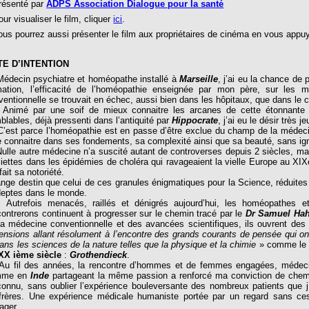
senté par
ADPS Association Dialogue pour la santé
r visualiser le film, cliquer
ici
.
s pourrez aussi présenter le film aux propriétaires de cinéma en vous appuya
TE D’INTENTION
ecin psychiatre et homéopathe installé à
Marseille
, j’ai eu la chance de
mation, l’efficacité de l’homéopathie enseignée par mon père, sur les 
ventionnelle se trouvait en échec, aussi bien dans les hôpitaux, que dans le c
mé par une soif de mieux connaitre les arcanes de cette étonnante mé
blables, déjà pressenti dans l’antiquité par
Hippocrate
, j’ai eu le désir très 
st parce l’homéopathie est en passe d’être exclue du champ de la médeci
re connaitre dans ses fondements, sa complexité ainsi que sa beauté, sans i
le autre médecine n’a suscité autant de controverses depuis 2 siècles, ma
liettes dans les épidémies de choléra qui ravageaient la vielle Europe au XIXèm
fait sa notoriété.
ange destin que celui de ces granules énigmatiques pour la Science, réduites 
deptes dans le monde.
refois menacés, raillés et dénigrés aujourd’hui, les homéopathes et 
contrerons continuent à progresser sur le chemin tracé par le
Dr Samuel Ha
la médecine conventionnelle et des avancées scientifiques, ils ouvrent de
ensions allant résolument à l’encontre des grands courants de pensée qui o
dans les sciences de la nature telles que la physique et la chimie
» comme le
XX ième siècle
:
Grothendieck
.
fil des années, la rencontre d’hommes et de femmes engagées, médecins, 
mme en
Inde
partageant la même passion a renforcé ma conviction de chemin
onnu, sans oublier l’expérience bouleversante des nombreux patients que j
frères. Une expérience médicale humaniste portée par un regard sans cess
ager.