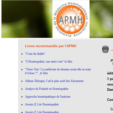
Livres recommandés par l'APMH
"
"L'eau du diable"
p
"L'Homéopathie, une autre voie" le film
"Viens Voir ! La médecine de demain serait-elle en train
d’éclore ?" , le film
édi
0
p
Allium-Thérapie, l’ail le plus actif des Alicaments
sou
Analyse de Polarité en Homéopathie
Dan
Approche homéopathique de l'autisme
Com
Avenir (L') de l'homéopathie
Sur
Avenir (L') de l'homéopathie