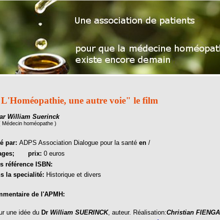
L'Homéopathie, une autre voie" le film
ar William Suerinck
( Médecin homéopathe )
té par:
ADPS Association Dialogue pour la santé
en
/
ages;
prix:
0 euros
s référence ISBN:
s la specialité:
Historique et divers
mentaire de l'APMH:
 une idée du
Dr
William SUERINCK
, auteur. Réalisation:
Christian FIENG