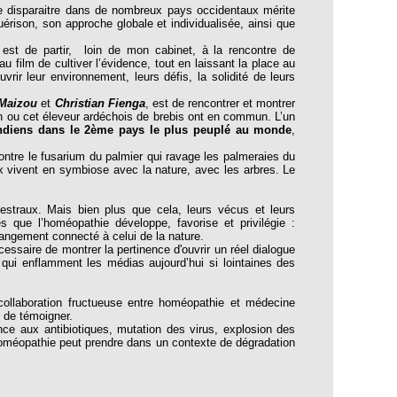
e disparaitre dans de nombreux pays occidentaux mérite
guérison, son approche globale et individualisée, ainsi que
est de partir, loin de mon cabinet, à la rencontre de
u film de cultiver l’évidence, tout en laissant la place au
rir leur environnement, leurs défis, la solidité de leurs
 Maizou
et
Christian Fienga
, est de rencontrer et montrer
ou cet éleveur ardéchois de brebis ont en commun. L’un
Indiens dans le 2ème pays le plus peuplé au monde
,
ntre le fusarium du palmier qui ravage les palmeraies du
x vivent en symbiose avec la nature, avec les arbres. Le
straux. Mais bien plus que cela, leurs vécus et leurs
 que l’homéopathie développe, favorise et privilégie :
étrangement connecté à celui de la nature.
ssaire de montrer la pertinence d'ouvrir un réel dialogue
qui enflamment les médias aujourd’hui si lointaines des
laboration fructueuse entre homéopathie et médecine
 de témoigner.
nce aux antibiotiques, mutation des virus, explosion des
’homéopathie peut prendre dans un contexte de dégradation