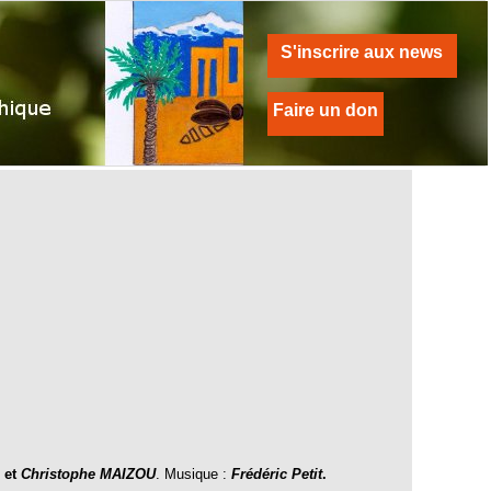
S'inscrire aux news
Faire un don
A
et
Christophe MAIZOU
. Musique :
Frédéric Petit
.