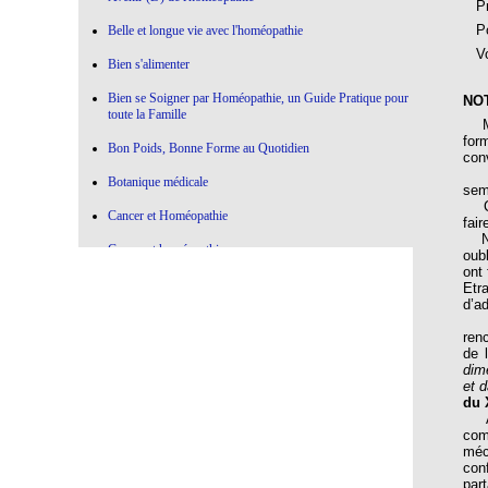
Pré
Pou
Belle et longue vie avec l'homéopathie
Vou
Bien s'alimenter
Bien se Soigner par Homéopathie, un Guide Pratique pour
NO
toute la Famille
Méd
for
Bon Poids, Bonne Forme au Quotidien
con
Ani
Botanique médicale
sem
C’e
Cancer et Homéopathie
fai
Nul
Cancer et homéopathie
oub
ont 
Ce qui marche , Ce qui ne marche pas en Homéopathie
Etr
d’a
Choisir l'Homéopathie
Aut
ren
Colère à l'oeuvre
de 
dim
Confier votre Thyroïde à l'Homéopathie
et 
du 
Au 
Conseiller l'Homéopathie
co
méc
Contre la médecine dictatoriale
con
part
De la botanique à l’homéopathie…