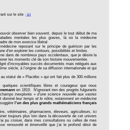
nt sur le site :
ici
 pouvoir observer bien souvent, depuis le tout début de ma
maladies mentales les plus graves, là où la médecine
adre de mon exercice libéral.
decine reposant sur le principe de guérison par les
jeune d’en explorer les contours, possibilités et limites.
ne dans de nombreux pays occidentaux, que je désire la
gnorer les moments clé de son histoire mouvementée.
lgré d’incroyables succès documentés mais relégués aux
e siècle, à l’origine de sa diffusion internationale et qui
au statut de « Placébo » qui ont fait plus de 300 millions
quelques scientifiques libres et courageux que nous
hnemann
en 1810. N’ignorant rien des progrès fulgurants
s champs inexplorés «
d’une science nouvelle aux vastes
nt dominé leur temps et le nôtre, notamment en médecine
 suggère
l’un des plus grands mathématiciens français
vétérinaires, pharmaciens, éleveurs, agriculteurs, ici
er toujours plus loin dans la découverte de cet univers
’ai pu croiser, dans mes consultations ou celles de mes
e renouvelé et émerveillé que j’ai le profond désir de