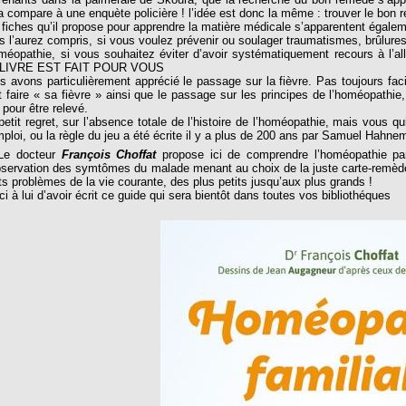
 la compare à une enquète policière ! l’idée est donc la même : trouver le bo
 fiches qu’il propose pour apprendre la matière médicale s’apparentent égal
s l’aurez compris, si vous voulez prévenir ou soulager traumatismes, brûlures,
oméopathie, si vous souhaitez éviter d’avoir systématiquement recours à l’all
LIVRE EST FAIT POUR VOUS
s avons particulièrement apprécié le passage sur la fièvre. Pas toujours facil
it faire « sa fièvre » ainsi que le passage sur les principes de l’homéopathie
 pour être relevé.
petit regret, sur l’absence totale de l’histoire de l’homéopathie, mais vous q
mploi, ou la règle du jeu a été écrite il y a plus de 200 ans par Samuel Hah
 docteur
François Choffat
propose ici de comprendre l’homéopathie par
bservation des symtômes du malade menant au choix de la juste carte-remède. 
its problèmes de la vie courante, des plus petits jusqu’aux plus grands !
i à lui d’avoir écrit ce guide qui sera bientôt dans toutes vos bibliothéques