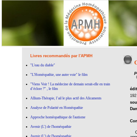
Livres recommandés par l'APMH
G
"L'eau du diable"
p
"L'Homéopathie, une autre voie" le film
"Viens Voir ! La médecine de demain serait-elle en train
d’éclore ?" , le film
édi
19
Allium-Thérapie, l’ail le plus actif des Alicaments
sou
Analyse de Polarité en Homéopathie
Dan
Approche homéopathique de l'autisme
Com
Avenir (L') de l'homéopathie
Cou
Avenir (L') de l'homéopathie
app