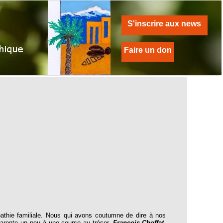
S'inscrire aux news
Faire un don
pathie familiale. Nous qui avons coutumne de dire à nos
arente un peu à une course au trésor,
François Choffat
,