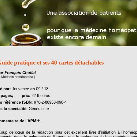
uide pratique et ses 40 cartes détachables
ar François Choffat
( Médecin homéopathe )
té par:
Jouvence
en
09 / 18
2
pages;
prix:
22.9 euros
s référence ISBN:
978-2-88953-098-4
s la specialité:
Généraliste
mentaire de l'APMH:
p de cœur de la rédaction pour cet excellent livre d’initiation à l’homéo
renants dans la palmeraie de Skoura, que la recherche du bon remède s’app