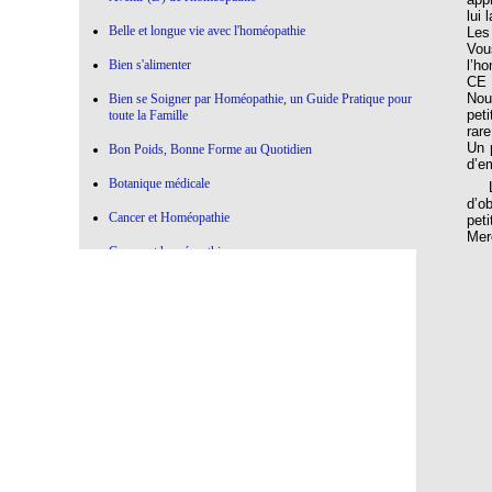
lui
Belle et longue vie avec l'homéopathie
Les
Vou
l’h
Bien s'alimenter
CE 
Nou
Bien se Soigner par Homéopathie, un Guide Pratique pour
pet
toute la Famille
rare
Un 
Bon Poids, Bonne Forme au Quotidien
d’e
Botanique médicale
Le
d’o
Cancer et Homéopathie
pet
Merc
Cancer et homéopathie
Ce qui marche , Ce qui ne marche pas en Homéopathie
Choisir l'Homéopathie
Colère à l'oeuvre
Confier votre Thyroïde à l'Homéopathie
Conseiller l'Homéopathie
Contre la médecine dictatoriale
De la botanique à l’homéopathie…