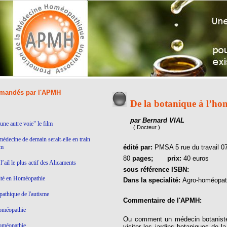
andés par l'APMH
De la botanique à l’h
par Bernard VIAL
ne autre voie" le film
( Docteur )
médecine de demain serait-elle en train
lm
édité par:
PMSA 5 rue du travail 0
80
pages;
prix:
40 euros
’ail le plus actif des Alicaments
sous référence ISBN:
ité en Homéopathie
Dans la specialité:
Agro-homéopat
thique de l'autisme
Commentaire de l'APMH:
homéopathie
Ou comment un médecin botaniste p
homéopathie
visiter les jardins botaniques de l