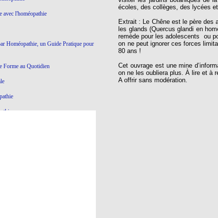
écoles, des collèges, des lycées e
ie avec l'homéopathie
Extrait : Le Chêne est le père des ar
les glands (Quercus glandi en homé
remède pour les adolescents ou pou
on ne peut ignorer ces forces limita
par Homéopathie, un Guide Pratique pour
80 ans !
Cet ouvrage est une mine d’inform
e Forme au Quotidien
on ne les oubliera plus. À lire et à 
A offrir sans modération.
le
pathie
athie
Ce qui ne marche pas en Homéopathie
athie
yroïde à l'Homéopathie
éopathie
e dictatoriale
à l’homéopathie…