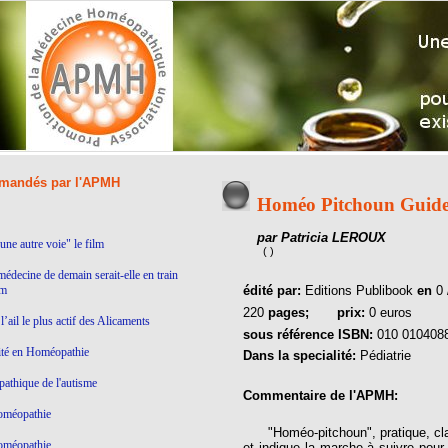
andés par l'APMH
Homéo Pitchoun Guide 
par Patricia LEROUX
ne autre voie" le film
( )
médecine de demain serait-elle en train
lm
édité par:
Editions Publibook
en
0 
220
pages;
prix:
0 euros
’ail le plus actif des Alicaments
sous référence ISBN:
010 010408
ité en Homéopathie
Dans la specialité:
Pédiatrie
thique de l'autisme
Commentaire de l'APMH:
homéopathie
"Homéo-pitchoun", pratique, clair 
homéopathie
et indique la marche à suivre pour 