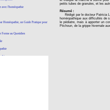
petits tubes de granules, et les a
ie avec l'homéopathie
Résumé :
Rédigé par le docteur Patricia Le 
homéopathique aux difficultés de s
le pédiatre, mais à apporter un co
par Homéopathie, un Guide Pratique pour
Pitchoun, de la grippe hivernale a
e Forme au Quotidien
le
pathie
athie
Ce qui ne marche pas en Homéopathie
athie
yroïde à l'Homéopathie
éopathie
e dictatoriale
à l’homéopathie…