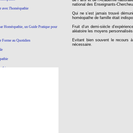
national des Enseignants-Cherche
ie avec l'homéopathie
Qui ne s’est jamais trouvé démun
homéopathe de famille était indispo
Fruit d’un demi-siècle d’expérience
par Homéopathie, un Guide Pratique pour
aléatoire les moyens personnali
Evitant bien souvent le recours à
e Forme au Quotidien
nécessaire.
le
pathie
athie
Ce qui ne marche pas en Homéopathie
athie
yroïde à l'Homéopathie
éopathie
e dictatoriale
à l’homéopathie…