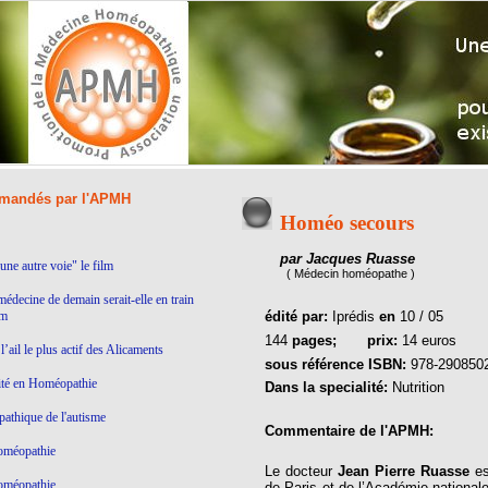
andés par l'APMH
Homéo secours
par Jacques Ruasse
ne autre voie" le film
( Médecin homéopathe )
médecine de demain serait-elle en train
lm
édité par:
Iprédis
en
10 / 05
144
pages;
prix:
14 euros
’ail le plus actif des Alicaments
sous référence ISBN:
978-290850
ité en Homéopathie
Dans la specialité:
Nutrition
thique de l'autisme
Commentaire de l'APMH:
homéopathie
Le docteur
Jean Pierre Ruasse
es
homéopathie
de Paris et de l’Académie national