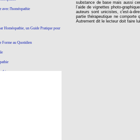
substance de base mais aussi cert
l’aide de vignettes photo-graphiqu
ie avec l'homéopathie
auteurs sont unicistes, c'est-à-d
partie thérapeutique ne comporte
Autrement dit le lecteur doit faire 
par Homéopathie, un Guide Pratique pour
e Forme au Quotidien
le
pathie
athie
Ce qui ne marche pas en Homéopathie
athie
yroïde à l'Homéopathie
éopathie
e dictatoriale
à l’homéopathie…