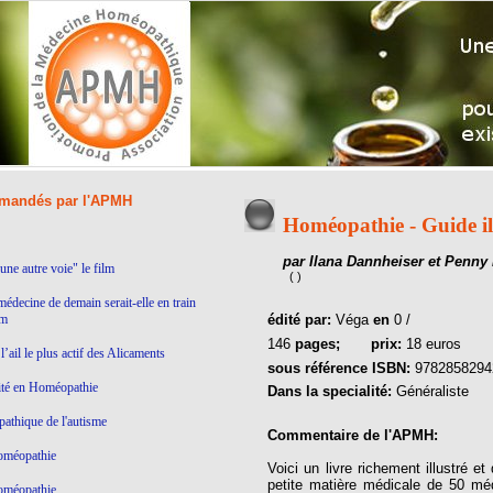
andés par l'APMH
Homéopathie - Guide ill
par Ilana Dannheiser et Penny
ne autre voie" le film
( )
médecine de demain serait-elle en train
lm
édité par:
Véga
en
0 /
146
pages;
prix:
18 euros
’ail le plus actif des Alicaments
sous référence ISBN:
9782858294
ité en Homéopathie
Dans la specialité:
Généraliste
thique de l'autisme
Commentaire de l'APMH:
homéopathie
Voici un livre richement illustré e
petite matière médicale de 50 méd
homéopathie