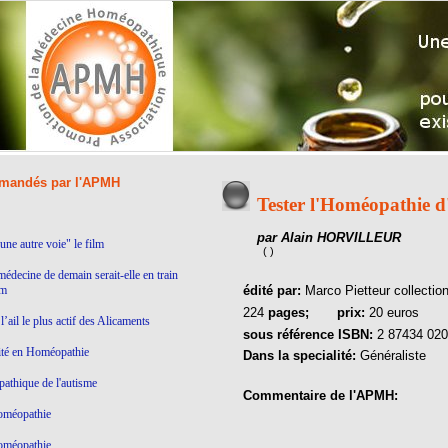
andés par l'APMH
Tester l'Homéopathie 
par Alain HORVILLEUR
ne autre voie" le film
( )
médecine de demain serait-elle en train
lm
édité par:
Marco Pietteur collecti
224
pages;
prix:
20 euros
’ail le plus actif des Alicaments
sous référence ISBN:
2 87434 020
ité en Homéopathie
Dans la specialité:
Généraliste
thique de l'autisme
Commentaire de l'APMH:
homéopathie
homéopathie