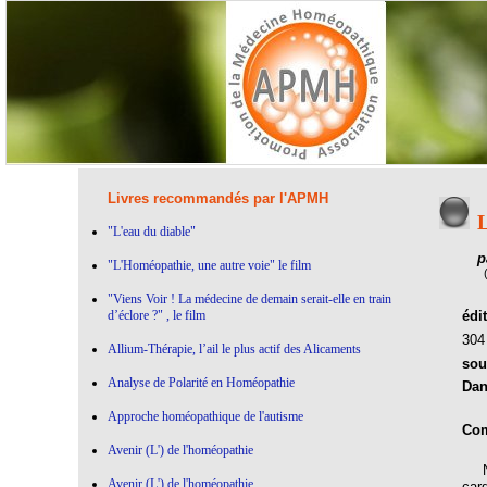
Livres recommandés par l'APMH
L
"L'eau du diable"
p
"L'Homéopathie, une autre voie" le film
"Viens Voir ! La médecine de demain serait-elle en train
d’éclore ?" , le film
édi
30
Allium-Thérapie, l’ail le plus actif des Alicaments
sou
Analyse de Polarité en Homéopathie
Dan
Approche homéopathique de l'autisme
Com
Avenir (L') de l'homéopathie
Nos
Avenir (L') de l'homéopathie
car