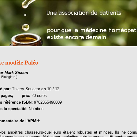
e modèle Paléo
ar Mark Sisson
( Biologiste )
té par:
Thierry Souccar
en
10 / 12
4
pages;
prix:
20 euros
s référence ISBN:
9782365490009
s la specialité:
Nutrition
mentaire de l'APMH:
 ancêtres chasseurs-cueilleurs étaient robustes et minces. Ils ne conna
diovasculaires, cancers, Alzheimer, maladies auto-immunes... Et contraireme