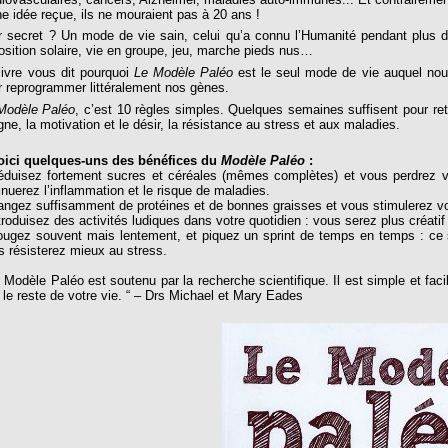
ne idée reçue, ils ne mouraient pas à 20 ans !
r secret ? Un mode de vie sain, celui qu’a connu l’Humanité pendant plus de
osition solaire, vie en groupe, jeu, marche pieds nus…
livre vous dit pourquoi
Le Modèle Paléo
est le seul mode de vie auquel no
r reprogrammer littéralement nos gènes.
Modèle Paléo
, c’est 10 règles simples. Quelques semaines suffisent pour retr
igne, la motivation et le désir, la résistance au stress et aux maladies.
ci quelques-uns des bénéfices du
Modèle Paléo
:
éduisez fortement sucres et céréales (mêmes complètes) et vous perdrez vo
inuerez l’inflammation et le risque de maladies.
angez suffisamment de protéines et de bonnes graisses et vous stimulerez v
ntroduisez des activités ludiques dans votre quotidien : vous serez plus créat
ougez souvent mais lentement, et piquez un sprint de temps en temps : ce 
s résisterez mieux au stress.
e Modèle Paléo est soutenu par la recherche scientifique. Il est simple et f
t le reste de votre vie. “ – Drs Michael et Mary Eades