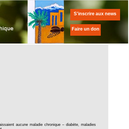
S'inscrire aux news
Faire un don
issaient aucune maladie chronique – diabète, maladies
nt