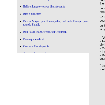
à u
Belle et longue vie avec l'homéopathie
Leu
exp
Bien s'alimenter
Ce 
pou
Bien se Soigner par Homéopathie, un Guide Pratique pour
toute la Famille
Le
la l
Bon Poids, Bonne Forme au Quotidien
Voi
Botanique médicale
• R
dim
Cancer et Homéopathie
• M
• I
Cancer et homéopathie
• B
vou
Ce qui marche , Ce qui ne marche pas en Homéopathie
” L
Choisir l'Homéopathie
tou
Colère à l'oeuvre
Confier votre Thyroïde à l'Homéopathie
Conseiller l'Homéopathie
Contre la médecine dictatoriale
De la botanique à l’homéopathie…