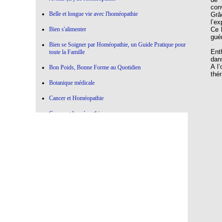
con
Belle et longue vie avec l'homéopathie
Grâ
l’e
Ce 
Bien s'alimenter
gué
Bien se Soigner par Homéopathie, un Guide Pratique pour
Ent
toute la Famille
dan
A l’
Bon Poids, Bonne Forme au Quotidien
thér
Botanique médicale
Cancer et Homéopathie
Cancer et homéopathie
Ce qui marche , Ce qui ne marche pas en Homéopathie
Choisir l'Homéopathie
Colère à l'oeuvre
Confier votre Thyroïde à l'Homéopathie
Conseiller l'Homéopathie
Contre la médecine dictatoriale
De la botanique à l’homéopathie…