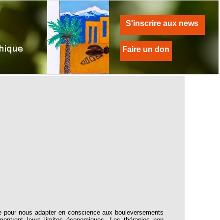
S'inscrire aux news
Faire un don
eure pour nous adapter en conscience aux bouleversements
ontrent leurs limites économiques. Les thérapies non