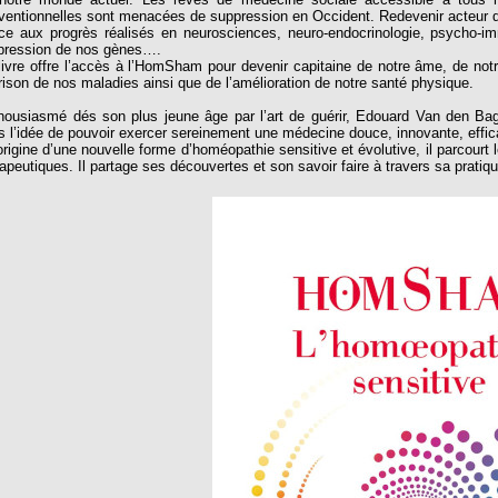
ventionnelles sont menacées de suppression en Occident. Redevenir acteur d
ce aux progrès réalisés en neurosciences, neuro-endocrinologie, psycho-im
xpression de nos gènes….
livre offre l’accès à l’HomSham pour devenir capitaine de notre âme, de notr
rison de nos maladies ainsi que de l’amélioration de notre santé physique.
housiasmé dés son plus jeune âge par l’art de guérir, Edouard Van den Bagae
s l’idée de pouvoir exercer sereinement une médecine douce, innovante, effic
origine d’une nouvelle forme d’homéopathie sensitive et évolutive, il parcourt 
apeutiques. Il partage ses découvertes et son savoir faire à travers sa pratique