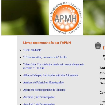
Livres recommandés par l'APMH
H
"L'eau du diable"
p
"L'Homéopathie, une autre voie" le film
"Viens Voir ! La médecine de demain serait-elle en train
d’éclore ?" , le film
édi
41
Allium-Thérapie, l’ail le plus actif des Alicaments
sou
Analyse de Polarité en Homéopathie
Dan
Approche homéopathique de l'autisme
Com
Avenir (L') de l'homéopathie
Il 
Avenir (L') de l'homéopathie
de 