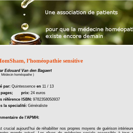
omSham, l’homéopathie sensitive
ar Edouard Van den Bagaert
( Médecin homéopathe )
té par:
Quintessence
en
11 / 13
6
pages;
prix:
24 euros
s référence ISBN:
9782358050937
s la specialité:
Généraliste
mentaire de l'APMH:
est crucial aujourd’hui de réhabiliter nos propres moyens de guérison intéri
notre monde actuel. Les rêves de médecine sociale accessible à tous m