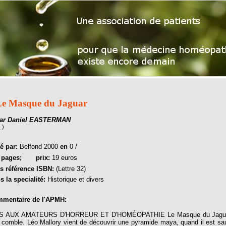
Le Masque du Jaguar
ar Daniel EASTERMAN
( )
té par:
Belfond 2000
en
0 /
0
pages;
prix:
19 euros
s référence ISBN:
(Lettre 32)
s la specialité:
Historique et divers
mentaire de l'APMH:
S AUX AMATEURS D'HORREUR ET D'HOMÉOPATHIE Le Masque du Jaguar, de 
 comble. Léo Mallory vient de découvrir une pyramide maya, quand il est s