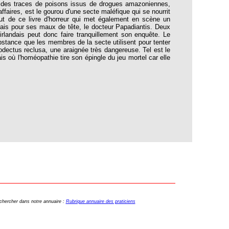
 des traces de poisons issus de drogues amazoniennes,
ires, est le gourou d'une secte maléfique qui se nourrit
ut de ce livre d'horreur qui met également en scène un
nçais pour ses maux de tête, le docteur Papadiantis. Deux
irlandais peut donc faire tranquillement son enquête. Le
stance que les membres de la secte utilisent pour tenter
rodectus reclusa, une araignée très dangereuse. Tel est le
is où l'homéopathie tire son épingle du jeu mortel car elle
echercher dans notre annuaire :
Rubrique annuaire des praticiens