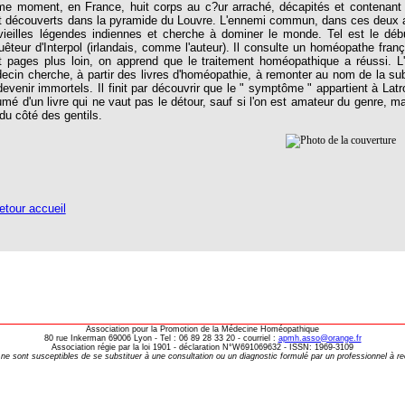
e moment, en France, huit corps au c?ur arraché, décapités et contenant
t découverts dans la pyramide du Louvre. L'ennemi commun, dans ces deux affa
vieilles légendes indiennes et cherche à dominer le monde. Tel est le déb
uêteur d'Interpol (irlandais, comme l'auteur). Il consulte un homéopathe fra
t pages plus loin, on apprend que le traitement homéopathique a réussi. L'
ecin cherche, à partir des livres d'homéopathie, à remonter au nom de la sub
devenir immortels. Il finit par découvrir que le " symptôme " appartient à Lat
umé d'un livre qui ne vaut pas le détour, sauf si l'on est amateur du genre, ma
du côté des gentils.
tour accueil
Association pour la Promotion de la Médecine Homéopathique
80 rue Inkerman 69006 Lyon - Tel : 06 89 28 33 20 - courriel :
apmh.asso@orange.fr
Association régie par la loi 1901 - déclaration N°W691069632 - ISSN: 1969-3109
 ne sont susceptibles de se substituer à une consultation ou un diagnostic formulé par un professionnel à r