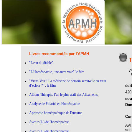
Livres recommandés par l'APMH
"L'eau du diable"
p
"L'Homéopathie, une autre voie" le film
"Viens Voir ! La médecine de demain serait-elle en train
d’éclore ?" , le film
édi
42
Allium-Thérapie, l’ail le plus actif des Alicaments
sou
Analyse de Polarité en Homéopathie
Dan
Approche homéopathique de l'autisme
Com
Avenir (L') de l'homéopathie
AVI
son
Avenir (L') de l'homéopathie