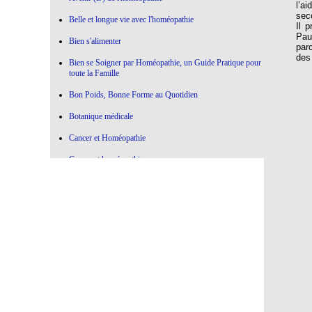
l’a
sec
Belle et longue vie avec l'homéopathie
Il 
Pau
Bien s'alimenter
par
des
Bien se Soigner par Homéopathie, un Guide Pratique pour
toute la Famille
Bon Poids, Bonne Forme au Quotidien
Botanique médicale
Cancer et Homéopathie
Cancer et homéopathie
Ce qui marche , Ce qui ne marche pas en Homéopathie
Choisir l'Homéopathie
Colère à l'oeuvre
Confier votre Thyroïde à l'Homéopathie
Conseiller l'Homéopathie
Contre la médecine dictatoriale
De la botanique à l’homéopathie…