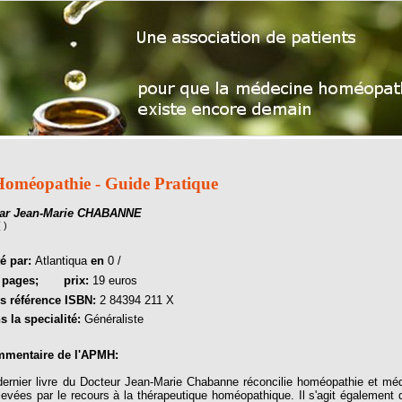
oméopathie - Guide Pratique
ar Jean-Marie CHABANNE
( )
té par:
Atlantiqua
en
0 /
6
pages;
prix:
19 euros
s référence ISBN:
2 84394 211 X
s la specialité:
Généraliste
mentaire de l'APMH:
dernier livre du Docteur Jean-Marie Chabanne réconcilie homéopathie et méd
levées par le recours à la thérapeutique homéopathique. Il s'agit également 