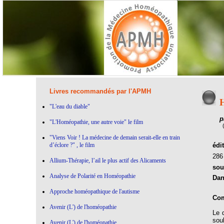
Livres recommandés par l'APMH
H
"L'eau du diable"
p
"L'Homéopathie, une autre voie" le film
"Viens Voir ! La médecine de demain serait-elle en train
d’éclore ?" , le film
édi
28
Allium-Thérapie, l’ail le plus actif des Alicaments
sou
Analyse de Polarité en Homéopathie
Dan
Approche homéopathique de l'autisme
Com
Avenir (L') de l'homéopathie
Le 
sou
Avenir (L') de l'homéopathie