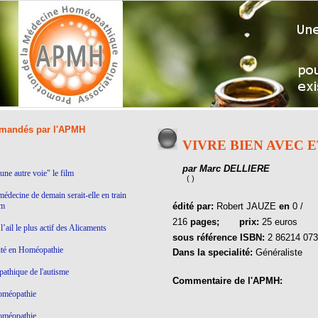
andés par l'APMH
VIVRE BIEN AVEC E
par Marc DELLIERE
ne autre voie" le film
( )
médecine de demain serait-elle en train
lm
édité par:
Robert JAUZE
en
0 /
216
pages;
prix:
25 euros
’ail le plus actif des Alicaments
sous référence ISBN:
2 86214 073
ité en Homéopathie
Dans la specialité:
Généraliste
thique de l'autisme
Commentaire de l'APMH:
homéopathie
homéopathie