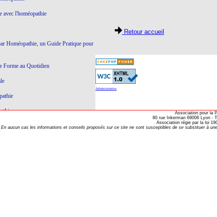
ie avec l'homéopathie
Retour accueil
par Homéopathie, un Guide Pratique pour
e Forme au Quotidien
le
Administration
pathie
athie
Association pour la
80 rue Inkerman 69006 Lyon - Te
Association régie par la loi 
Ce qui ne marche pas en Homéopathie
En aucun cas les informations et conseils proposés sur ce site ne sont susceptibles de se substituer à une
athie
yroïde à l'Homéopathie
éopathie
e dictatoriale
à l’homéopathie…