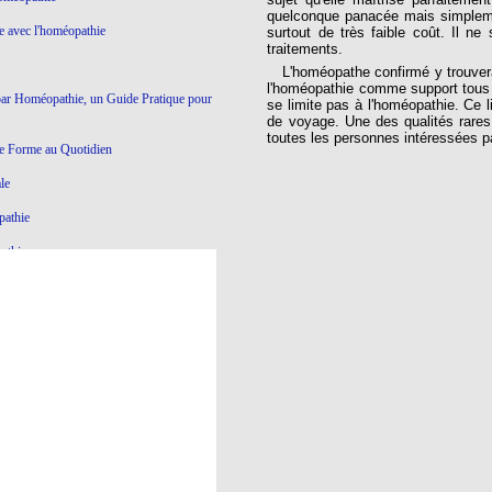
quelconque panacée mais simpleme
ie avec l'homéopathie
surtout de très faible coût. Il ne
traitements.
L'homéopathe confirmé y trouvera l
l'homéopathie comme support tous l
par Homéopathie, un Guide Pratique pour
se limite pas à l'homéopathie. Ce l
de voyage. Une des qualités rares 
toutes les personnes intéressées pa
e Forme au Quotidien
le
pathie
athie
Ce qui ne marche pas en Homéopathie
athie
yroïde à l'Homéopathie
éopathie
e dictatoriale
à l’homéopathie…