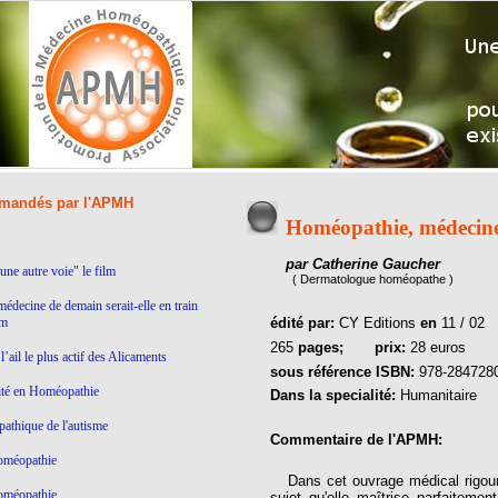
andés par l'APMH
Homéopathie, médecine 
par Catherine Gaucher
ne autre voie" le film
( Dermatologue homéopathe )
médecine de demain serait-elle en train
lm
édité par:
CY Editions
en
11 / 02
265
pages;
prix:
28 euros
’ail le plus actif des Alicaments
sous référence ISBN:
978-284728
ité en Homéopathie
Dans la specialité:
Humanitaire
thique de l'autisme
Commentaire de l'APMH:
homéopathie
Dans cet ouvrage médical rigou
homéopathie
sujet qu'elle maîtrise parfaitem