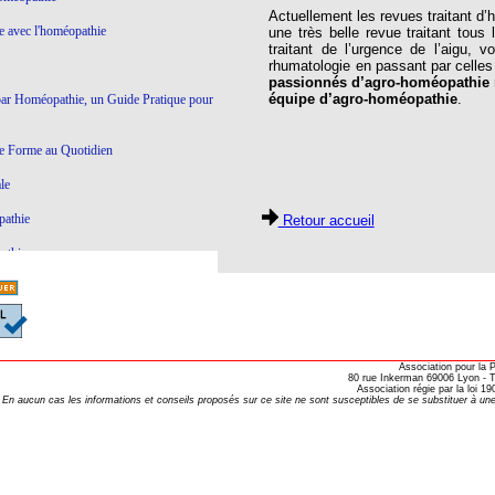
Actuellement les revues traitant d
ie avec l'homéopathie
une très belle revue traitant tous
traitant de l’urgence de l’aigu,
rhumatologie en passant par celle
passionnés d’agro-homéopathie
équipe d’agro-homéopathie
.
par Homéopathie, un Guide Pratique pour
e Forme au Quotidien
le
pathie
Retour accueil
athie
Ce qui ne marche pas en Homéopathie
athie
Association pour la
80 rue Inkerman 69006 Lyon - Te
yroïde à l'Homéopathie
Association régie par la loi 
En aucun cas les informations et conseils proposés sur ce site ne sont susceptibles de se substituer à une
éopathie
e dictatoriale
à l’homéopathie…