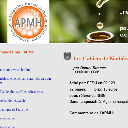
andés par l'APMH
Les Cahiers de Biothér
par Daniel Simeca
ne autre voie" le film
( Président FFSH )
médecine de demain serait-elle en train
lm
édité par:
FFSH
en
09 / 23
72
pages;
prix:
15 euros
’ail le plus actif des Alicaments
sous référence ISBN:
ité en Homéopathie
Dans la specialité:
Agro-homéopat
thique de l'autisme
Commentaire de l'APMH:
homéopathie
homéopathie