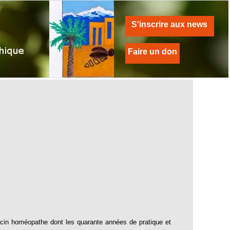
S'inscrire aux news
Faire un don
cin homéopathe dont les quarante années de pratique et