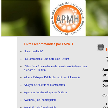
Livres recommandés par l'APMH
H
"L'eau du diable"
p
"L'Homéopathie, une autre voie" le film
"Viens Voir ! La médecine de demain serait-elle en train
d’éclore ?" , le film
édi
29
Allium-Thérapie, l’ail le plus actif des Alicaments
sou
Analyse de Polarité en Homéopathie
Dan
Approche homéopathique de l'autisme
Com
Avenir (L') de l'homéopathie
Ce 
Avenir (L') de l'homéopathie
d’o