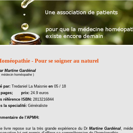
oméopathie - Pour se soigner au naturel
ar Martine Gardénal
( médecin homéopathe )
té par:
Tredaniel La Maisnie
en
05 / 18
4
pages;
prix:
24.9 euros
s référence ISBN:
2813216844
s la specialité:
Généraliste
mentaire de l'APMH:
livre repose sur la très grande expérience du Dr
Martine Gardénal
, méde
bservation lui ont permis d’affiner sa compréhension de l’homéopathie.