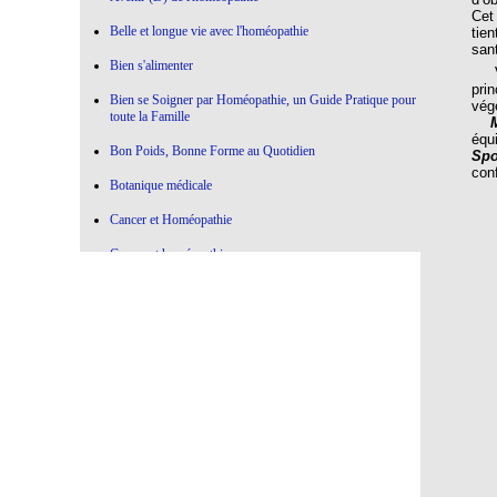
Cet
Belle et longue vie avec l'homéopathie
tien
san
Bien s'alimenter
Vou
pri
Bien se Soigner par Homéopathie, un Guide Pratique pour
vég
toute la Famille
équ
Bon Poids, Bonne Forme au Quotidien
Spo
con
Botanique médicale
Cancer et Homéopathie
Cancer et homéopathie
Ce qui marche , Ce qui ne marche pas en Homéopathie
Choisir l'Homéopathie
Colère à l'oeuvre
Confier votre Thyroïde à l'Homéopathie
Conseiller l'Homéopathie
Contre la médecine dictatoriale
De la botanique à l’homéopathie…