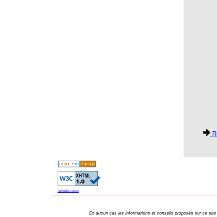
Dictionnaire Affectif des Maladies
Dictionnaire affectif des métaux
Dictionnaire affectif des plantes - 3ème édition
Dictionnaire de l'homéopathie 2002
Dictionnaire des Médicaments et des Traitements
Homéopathiques
ENERGIE ET MEDECINE CHINOISE
Esprit de sel
Faire Face au Cancer
Re
Garde du corps
GRIPPES ET GRIPPE AVIAIRE
Guide de l'homéopathie
Guide de l'Homéopathie pour l'Enfant
Administration
Guide de l'Homéopathie pour mes Enfants
En aucun cas les informations et conseils proposés sur ce site
Guide pratique et ses 40 cartes détachables