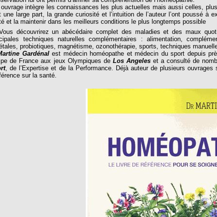
 ouvrage intègre les connaissances les plus actuelles mais aussi celles, plus
t une large part, la grande curiosité et l’intuition de l’auteur l’ont poussé à 
té et la maintenir dans les meilleurs conditions le plus longtemps possible
s découvrirez un abécédaire complet des maladies et des maux quotid
ncipales techniques naturelles complémentaires : alimentation, complément
étales, probiotiques, magnétisme, ozonothérapie, sports, techniques manuel
Martine Gardénal
est médecin homéopathe et médecin du sport depuis près
ipe de France aux jeux Olympiques de
Los Angeles
et a consulté de nomb
rt
, de l’Expertise et de la Performance. Déjà auteur de plusieurs ouvrages 
férence sur la santé.