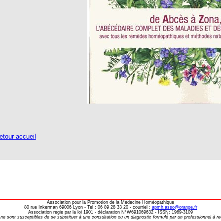
tour accueil
Association pour la Promotion de la Médecine Homéopathique
80 rue Inkerman 69006 Lyon - Tel : 06 89 28 33 20 - courriel :
apmh.asso@orange.fr
Association régie par la loi 1901 - déclaration N°W691069632 - ISSN: 1969-3109
 ne sont susceptibles de se substituer à une consultation ou un diagnostic formulé par un professionnel à r