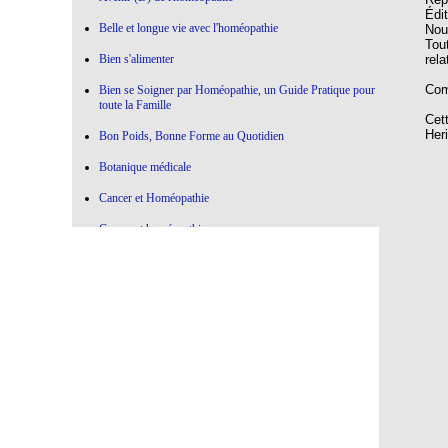
Édi
Belle et longue vie avec l'homéopathie
Nouv
Tou
rel
Bien s'alimenter
Com
Bien se Soigner par Homéopathie, un Guide Pratique pour
toute la Famille
Cet
Her
Bon Poids, Bonne Forme au Quotidien
Botanique médicale
Cancer et Homéopathie
Cancer et homéopathie
Ce qui marche , Ce qui ne marche pas en Homéopathie
Choisir l'Homéopathie
Colère à l'oeuvre
Confier votre Thyroïde à l'Homéopathie
Conseiller l'Homéopathie
Contre la médecine dictatoriale
De la botanique à l’homéopathie…