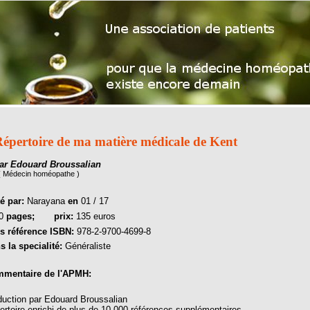
épertoire de ma matière médicale de Kent
ar Edouard Broussalian
( Médecin homéopathe )
té par:
Narayana
en
01 / 17
00
pages;
prix:
135 euros
s référence ISBN:
978-2-9700-4699-8
s la specialité:
Généraliste
mentaire de l'APMH:
duction par Edouard Broussalian
ertoire enrichi de plus de 10.000 références supplémentaires