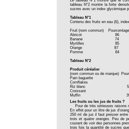
Le tableau N°1 montre que le cont
thie et caprices de la météorologie
tableau N°2 montre la forte densit
sucres avec un index glycémique plu
PHISME ET INTELLIGENCE
che Calcarea
Tableau N°1
Contenu des fruits en eau (6), inde
 Service de l’Homéopathie !
Fruit (nom commun) Pourcentage 
Abricot
ngue histoire de collaboration et
Banane 
Myrtille
Orange 
pathie en obstetrique
Pomme 8
pathie dans la lutte contre la fièvre
Tableau N°2
ola
Produit céréalier
opathie à Skoura
(nom commun ou de marque) Pourc
Pain bag
-homéopathie
Cornfla
Riz blanc
Croissan
Muffin 3
Les fruits ou les jus de fruits ?
Pour de très sérieuses raisons nutr
grâce à l'homéopathie
En effet pour un litre de jus d’oran
250 ml de jus il faut presser ent
ARS-COV-2
trois et quatre oranges. Peu de p
courant de voir des personnes prend
oporose
trois fois la quantité de sucres qu