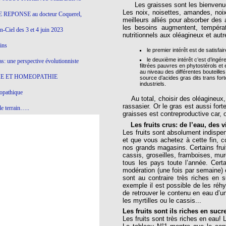
Les graisses sont les bienvenues d
Les noix, noisettes, amandes, noi
 REPONSE au docteur Coquerel,
meilleurs alliés pour absorber des 
les besoins augmentent, tempéra
-Ciel des 3 et 4 juin 2023
nutritionnels aux oléagineux et aut
ins
le premier intérêt est de satisfai
le deuxième intérêt c’est d’ingér
s: une perspective évolutionniste
filtrées pauvres en phytostérols e
au niveau des différentes bouteille
E ET HOMEOPATHIE
source d’acides gras dits trans fo
industriels.
opathique
Au total, choisir des oléagineux, d
rassasier. Or le gras est aussi fo
e terrain…..
graisses est contreproductive car, ou
olithique et herbes sauvages
Les fruits crus: de l’eau, des v
Les fruits sont absolument indispen
ition: remontons le temps !
et que vous achetez à cette fin, c
nos grands magasins. Certains fruits
cassis, groseilles, framboises, mu
ins
tous les pays toute l’année. Cer
modération (une fois par semaine) 
sont au contraire très riches en 
exemple il est possible de les réhy
gro-homéopathie
de retrouver le contenu en eau d’un
les myrtilles ou le cassis...
il) All-s
Les fruits sont ils riches en sucr
EA
Les fruits sont très riches en eau! 