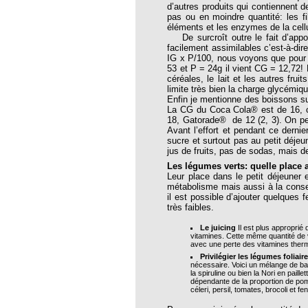
d’autres produits qui contiennent d
opathie
pas ou en moindre quantité: les fi
éléments et les enzymes de la cellu
le de l’EFHPA le 26/10/2019 à
De surcroît outre le fait d’appor
facilement assimilables c’est-à-dir
IG x P/100, nous voyons que pour l
lidarité Homéopathie »
53 et P = 24g il vient CG = 12,72! B
céréales, le lait et les autres frui
, Protection Auditive et Idées Reçues
limite très bien la charge glycémiqu
Enfin je mentionne des boissons suc
La CG du Coca Cola® est de 16, ce
18, Gatorade® de 12 (2, 3). On peut
Avant l’effort et pendant ce derni
sucre et surtout pas au petit déjeu
onaria
jus de fruits, pas de sodas, mais de
Les légumes verts: quelle place 
e Forme au Quotidien
Leur place dans le petit déjeuner 
métabolisme mais aussi à la conser
il est possible d’ajouter quelques
très faibles.
s hormones ?
Le juicing
Il est plus approprié
AL.)
vitamines. Cette même quantité de v
avec une perte des vitamines therm
-parodontale à Skoura
Privilégier les légumes foliair
nécessaire. Voici un mélange de bas
la spiruline ou bien la Nori en paill
dépendante de la proportion de pom
céleri, persil, tomates, brocoli et 
t homéopathie