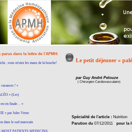
s parus dans la lettre de l'APMH:
Le petit déjeuner « pal
ichr...vous m'otez les maux de la bouche!
par Guy André Pelouze
( Chirurgien Cardiovasculaire)
n vacances ! »
LÉO » (Les)
est en finale… »
 » par Jules Verne
Spécialité de l'article :
Nutrition
on dans le sud marocain
Parution du
07/12/2011
pour la 
S MOST PATIENTS MEDECINS