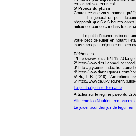
en faisant vos courses!
RINAIRE HOMEOPATHE EN 2016 ?
5/ Prenez du plaisir
Goûtez ce que vous mangez, préférez
es BROUSSALIAN
En général un petit déjeuner d
réapparaît que 5 à 6 heures après.
- Valeurs Actuelles
milieu de journée car dans le cas con
Le petit déjeuner paléo est une ét
votre petit déjeuner en notant l’é
7-10-27
jours sans petit déjeuner ou bien a
ttre 105
Références
1/http://www.pluzz.fr/jt-19-20-lang
 103
2/ http://www.diet-i.com/gi-per-foo
3/ http://glycemic-index-list.com/de
109
4/ http://www.thefruitpages.com/co
5/ Hu, F. B. (2010). "Are refined c
120
6/ http://www.ca.uky.edu/enri/pubs/
Le petit déjeuner: 1er partie
 26 Les dix ans
Articles sur le régime paléo du Dr
27
Alimentation-Nutrition: remontons 
Le juicer pour des jus de légumes
e 28 Nouvelle année
29
30