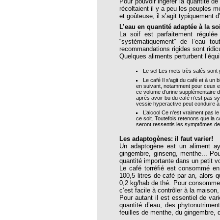
Pour pouvoir ingérer la quantité d
récoltaient il y a peu les peuples 
et goûteuse, il s’agit typiquement 
oria
L’eau en quantité adaptée à la so
La soif est parfaitement régulée
tier Agla, Cotonou, Bénin
“systématiquement” de l’eau tou
recommandations rigides sont ridic
 Hahnemann 2002
Quelques aliments perturbent l’équil
 Hahnemann 2005
Le sel Les mets très salés sont g
Le café Il s’agit du café et à un 
aint-Jacques
en suivant, notamment pour ceux et 
ce volume d’urine supplémentaire d
après avoir bu du café n’est pas sy
, encore et toujours
vessie hyperactive peut conduire à 
L’alcool Ce n’est vraiment pas l
; disparition rapide
ce soit. Toutefois retenons que la 
seront ressentis les symptômes de l
 VULGARIS
Les adaptogènes: il faut varier!
opathiques
Un adaptogène est un aliment ayan
gingembre, ginseng, menthe... Pou
quantité importante dans un petit 
Le café torréfié est consommé en
ma (l’armoise maritime)
100,5 litres de café par an, alors
0,2 kg/hab de thé. Pour consommer 
s 4emes assises MOST
c’est facile à contrôler à la maison, 
Pour autant il est essentiel de var
quantité d’eau, des phytonutriment
 des ASSISES MOST 2013
feuilles de menthe, du gingembre, d