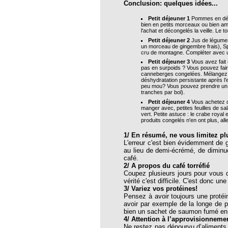
roïde à l’homéopathie !
Conclusion: quelques idées...
bourg de l’EFHPA
Petit déjeuner 1
Pommes en dés 
bien en petits morceaux ou bien am
l'achat et décongelés la veille. Le 
temps FNSMHF - Parlement Européen,
2010
Petit déjeuner 2
Jus de légumes 
un morceau de gingembre frais), Spi
cru de montagne. Compléter avec un 
hiques pour lutter contre le coronavirus
Petit déjeuner 3
Vous avez fait 
pas en surpoids ? Vous pouvez faire
canneberges congelées. Mélangez u
déshydratation persistante après l’
peu mou? Vous pouvez prendre un gra
 d’un médecin homéopathe
tranches par bol).
Petit déjeuner 4
Vous achetez du
E : VRAI ET FAUX DÉBAT
manger avec, petites feuilles de sa
vert. Petite astuce : le crabe royal
TANIQUE A L’HOMEOPATHIE :
produits congelés n'en ont plus, all
antique à la musique thérapeutique
1/ En résumé, ne vous limitez p
L'erreur c'est bien évidemment de 
 DE PRINCIPES
au lieu de demi-écrémé, de diminue
QUES
café.
2/ A propos du café torréfié
Coupez plusieurs jours pour vous dé
Luc Fayeton
vérité c'est difficile. C'est donc u
3/ Variez vos protéines!
cer du sein et homéopathie
Pensez à avoir toujours une protéi
avoir par exemple de la longe de p
um
bien un sachet de saumon fumé en
4/ Attention à l’approvisionneme
la pétition
Ne restez pas dépourvu d’aliments f