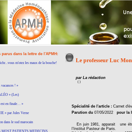
s parus dans la lettre de l'APMH:
Le professeur Luc Mont
ichr...vous m'otez les maux de la bouche!
par La rédaction
( )
n vacances ! »
LÉO » (Les)
est en finale… »
Spécialité de l'article :
Carnet d'
Parution du
07/05/2022
pour la 
 » par Jules Verne
on dans le sud marocain
En juin 1981, apparait une étra
l’Institut Pasteur de Paris.
S MOST PATIENTS MEDECINS