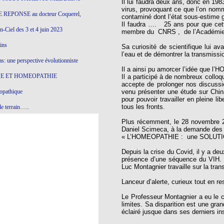
Il lui faudra deux ans, donc en 198
virus, provoquant ce que l’on nomm
 REPONSE au docteur Coquerel,
contaminé dont l’état sous-estime 
Il faudra …. 25 ans pour que cette
-Ciel des 3 et 4 juin 2023
membre du CNRS , de l’Académie 
ins
Sa curiosité de scientifique lui a
l’eau et de démontrer la transmissi
s: une perspective évolutionniste
Il a ainsi pu amorcer l’idée que l
E ET HOMEOPATHIE
Il a participé à de nombreux collo
accepte de prolonger nos discussi
opathique
venu présenter une étude sur Chin
pour pouvoir travailler en pleine lib
tous les fronts.
e terrain…..
Plus récemment, le 28 novembre 20
olithique et herbes sauvages
Daniel Scimeca, à la demande des 
« L’HOMEOPATHIE : une SOLUT
ition: remontons le temps !
Depuis la crise du Covid, il y a deu
ins
présence d’une séquence du VIH. C
Luc Montagnier travaille sur la tra
Lanceur d’alerte, curieux tout en r
gro-homéopathie
Le Professeur Montagnier a eu le co
il) All-s
limites. Sa disparition est une gra
éclairé jusque dans ses derniers in
EA