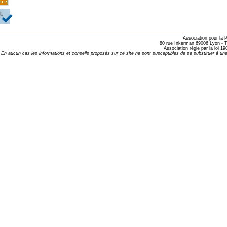
opathie
le de l’EFHPA le 26/10/2019 à
Association pour la
80 rue Inkerman 69006 Lyon - Te
lidarité Homéopathie »
Association régie par la loi 
En aucun cas les informations et conseils proposés sur ce site ne sont susceptibles de se substituer à une
, Protection Auditive et Idées Reçues
onaria
e Forme au Quotidien
s hormones ?
AL.)
-parodontale à Skoura
t homéopathie