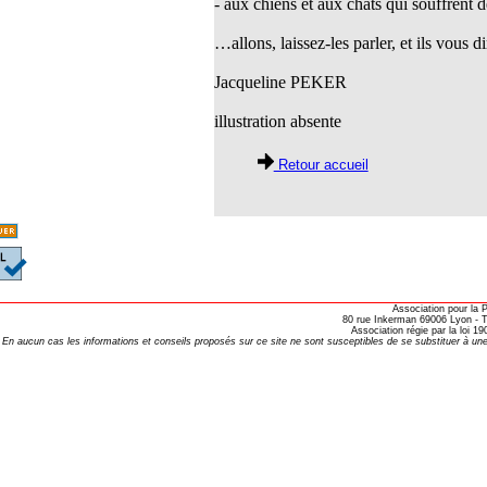
- aux chiens et aux chats qui souffrent d
opathie
…allons, laissez-les parler, et ils vous
le de l’EFHPA le 26/10/2019 à
Jacqueline PEKER
lidarité Homéopathie »
illustration absente
, Protection Auditive et Idées Reçues
Retour accueil
onaria
e Forme au Quotidien
Association pour la
80 rue Inkerman 69006 Lyon - Te
Association régie par la loi 
s hormones ?
En aucun cas les informations et conseils proposés sur ce site ne sont susceptibles de se substituer à une
AL.)
-parodontale à Skoura
t homéopathie