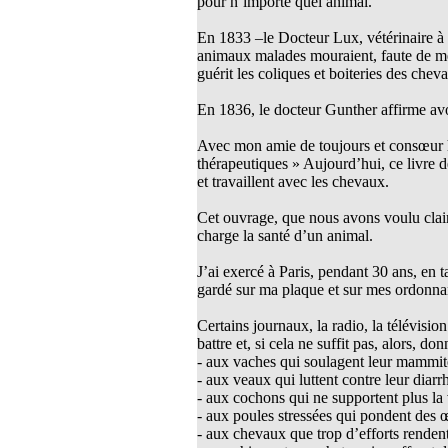
pour n’importe quel animal.
thie et caprices de la météorologie
En 1833 –le Docteur Lux, vétérinaire à L
PHISME ET INTELLIGENCE
animaux malades mouraient, faute de 
che Calcarea
guérit les coliques et boiteries des chev
 Service de l’Homéopathie !
En 1836, le docteur Gunther affirme avo
ngue histoire de collaboration et
Avec mon amie de toujours et consœur h
thérapeutiques » Aujourd’hui, ce livre dé
pathie en obstetrique
et travaillent avec les chevaux.
pathie dans la lutte contre la fièvre
ola
Cet ouvrage, que nous avons voulu clair
charge la santé d’un animal.
opathie à Skoura
J’ai exercé à Paris, pendant 30 ans, en 
-homéopathie
gardé sur ma plaque et sur mes ordonnan
Certains journaux, la radio, la télévisi
battre et, si cela ne suffit pas, alors, 
- aux vaches qui soulagent leur mammit
grâce à l'homéopathie
- aux veaux qui luttent contre leur diarr
- aux cochons qui ne supportent plus l
ARS-COV-2
- aux poules stressées qui pondent des 
oporose
- aux chevaux que trop d’efforts rende