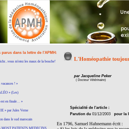
s parus dans la lettre de l'APMH:
L'Homéopathie toujour
ichr...vous m'otez les maux de la bouche!
par Jacqueline Peker
( Docteur Vétérinaire)
n vacances ! »
LÉO » (Les)
est en finale… »
Spécialité de l'article :
 » par Jules Verne
Parution du
01/12/2003
pour la 
on dans le sud marocain
En 1796, Samuel Hahnemann écrit :
S MOST PATIENTS MEDECINS
« Si les lois de la médecine que je reconn