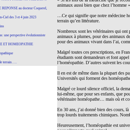
animaux aussi bien que chez l’homme 
 REPONSE au docteur Coquerel,
…Ce qui signifie que notre médecine homé
-Ciel des 3 et 4 juin 2023
terrain qu’en littérature.
ins
Nombreux sont les vétérinaires qui ont
s: une perspective évolutionniste
animaux à plumes, pour des animaux de
pour des animaux vivant dans l’ai, co
E ET HOMEOPATHIE
Malgré toutes ces prescriptions, en Fra
opathique
étudiants sont demandeurs et font appel
l’homéopathie. D’autres suivent les cour
e terrain…..
olithique et herbes sauvages
Il en est de même dans la plupart des p
Universités qui forment des homéopathes
ition: remontons le temps !
Malgré ce lourd silence officiel, la dem
ins
lui-même, que pour ses enfants, que pou
vétérinaire homéopathe… mais où et co
gro-homéopathie
En 30 ans, j’ai donné bien des cours, là 
trop lourds traitements chimiques. Nom
il) All-s
Heureusement, l’homéopathie est univer
EA