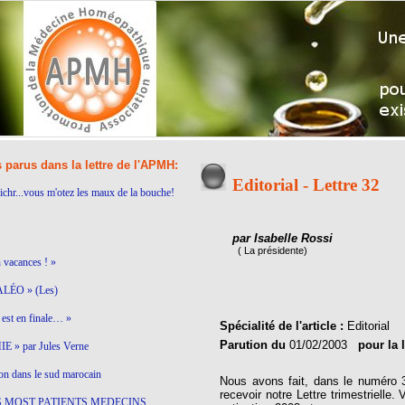
s parus dans la lettre de l'APMH:
Editorial - Lettre 32
ichr...vous m'otez les maux de la bouche!
par Isabelle Rossi
( La présidente)
n vacances ! »
LÉO » (Les)
est en finale… »
Spécialité de l'article :
Editorial
Parution du
01/02/2003
pour la 
 » par Jules Verne
on dans le sud marocain
Nous avons fait, dans le numéro 3
recevoir notre Lettre trimestrielle
S MOST PATIENTS MEDECINS