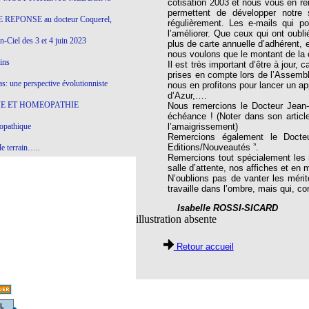
cotisation 2003 et nous vous en re
permettent de développer notre 
 REPONSE au docteur Coquerel,
régulièrement. Les e-mails qui p
l’améliorer. Que ceux qui ont oubli
-Ciel des 3 et 4 juin 2023
plus de carte annuelle d’adhérent,
nous voulons que le montant de la 
ins
Il est très important d’être à jour,
prises en compte lors de l’Assemb
s: une perspective évolutionniste
nous en profitons pour lancer un a
d’Azur,….
E ET HOMEOPATHIE
Nous remercions le Docteur Jean-M
échéance ! (Noter dans son article
opathique
l’amaigrissement)
Remercions également le Docteur 
Editions/Nouveautés ”.
e terrain…..
Remercions tout spécialement les m
salle d’attente, nos affiches et en 
olithique et herbes sauvages
N’oublions pas de vanter les mérit
travaille dans l’ombre, mais qui, 
ition: remontons le temps !
Isabelle ROSSI-SICARD
ins
illustration absente
Retour accueil
gro-homéopathie
il) All-s
EA