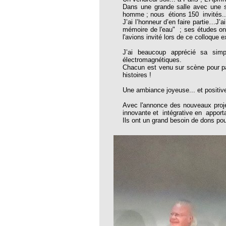
Dans une grande salle avec une 
thie et caprices de la météorologie
homme ; nous étions 150 invités...
J’ai l’honneur d’en faire partie…J’
PHISME ET INTELLIGENCE
mémoire de l'eau" ; ses études on
che Calcarea
l'avions invité lors de ce colloque
 Service de l’Homéopathie !
J’ai beaucoup apprécié sa simpl
électromagnétiques.
ngue histoire de collaboration et
Chacun est venu sur scène pour p
histoires !
pathie en obstetrique
Une ambiance joyeuse... et positiv
pathie dans la lutte contre la fièvre
Avec l'annonce des nouveaux proje
ola
innovante et intégrative en apport
Ils ont un grand besoin de dons pou
opathie à Skoura
-homéopathie
grâce à l'homéopathie
ARS-COV-2
oporose