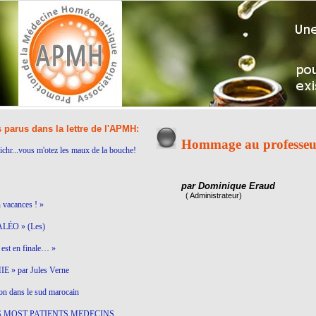
s parus dans la lettre de l'APMH:
Hommage au professeu
ichr...vous m'otez les maux de la bouche!
par Dominique Eraud
( Administrateur)
n vacances ! »
LÉO » (Les)
est en finale… »
 » par Jules Verne
on dans le sud marocain
S MOST PATIENTS MEDECINS