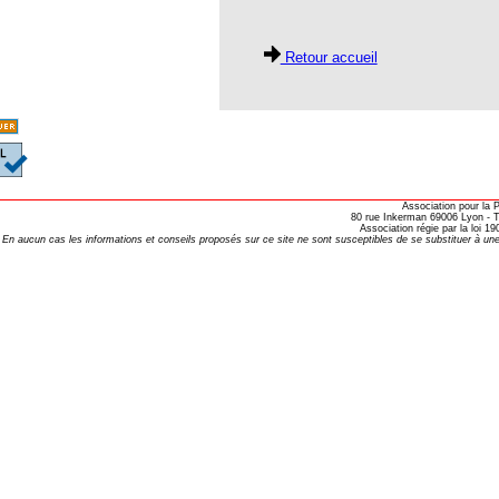
oria
Retour accueil
tier Agla, Cotonou, Bénin
 Hahnemann 2002
 Hahnemann 2005
aint-Jacques
Association pour la
80 rue Inkerman 69006 Lyon - Te
, encore et toujours
Association régie par la loi 
En aucun cas les informations et conseils proposés sur ce site ne sont susceptibles de se substituer à une
; disparition rapide
 VULGARIS
opathiques
ma (l’armoise maritime)
s 4emes assises MOST
 des ASSISES MOST 2013