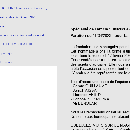
 REPONSE au docteur Coquerel,
-Ciel des 3 et 4 juin 2023
ins
Spécialité de l'article :
Historique 
s: une perspective évolutionniste
Parution du
11/04/2023
pour la 
E ET HOMEOPATHIE
La fondation Luc Montagnier pour l
Cet hommage a pris la forme d’une
opathique
s’est tenu le vendredi 17 février 20
Cette conférence a mis en avant d
e terrain…..
des sujets d’actualité. Elle nous 
a été l’occasion de rappeler tout c
olithique et herbes sauvages
L’Apmh y a été représentée par le 
ition: remontons le temps !
Tout d’abord une photo de l’équipe 
- Gérard GUILLAUME
ins
- Jamal AISSA
- Florence HERRY
- Corinne SOKRUPKA
- Ali BENOUARI
gro-homéopathie
Nous les remercions chaleureusemen
il) All-s
De nombreux homéopathes étaient p
EA
QUELQUES MOTS SUR CE MAGNI
Un vendredi soir... à Paris ; L’Apmh