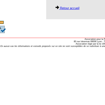
opathie
Retour accueil
le de l’EFHPA le 26/10/2019 à
lidarité Homéopathie »
, Protection Auditive et Idées Reçues
Association pour la
80 rue Inkerman 69006 Lyon - Te
Association régie par la loi 
En aucun cas les informations et conseils proposés sur ce site ne sont susceptibles de se substituer à une
onaria
e Forme au Quotidien
s hormones ?
AL.)
-parodontale à Skoura
t homéopathie