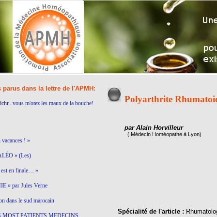
s parus dans la lettre de l'APMH:
Polyarthrite Rhumatoi
ichr...vous m'otez les maux de la bouche!
par Alain Horvilleur
( Médecin Homéopathe à Lyon)
n vacances ! »
LÉO » (Les)
est en finale… »
 » par Jules Verne
on dans le sud marocain
Spécialité de l'article :
Rhumatolo
S MOST PATIENTS MEDECINS