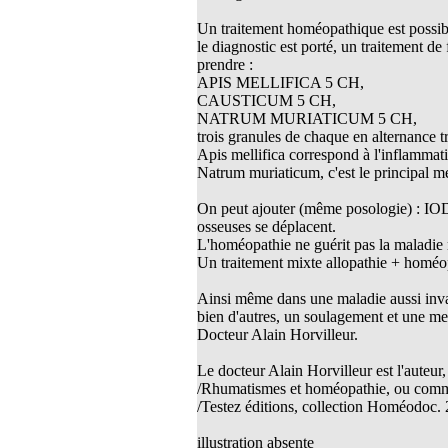
thie et caprices de la météorologie
Un traitement homéopathique est possibl
le diagnostic est porté, un traitement 
PHISME ET INTELLIGENCE
che Calcarea
prendre :
APIS MELLIFICA 5 CH,
 Service de l’Homéopathie !
CAUSTICUM 5 CH,
NATRUM MURIATICUM 5 CH,
ngue histoire de collaboration et
trois granules de chaque en alternance tr
Apis mellifica correspond à l'inflammat
pathie en obstetrique
Natrum muriaticum, c'est le principal 
pathie dans la lutte contre la fièvre
On peut ajouter (même posologie) :
ola
osseuses se déplacent.
L'homéopathie ne guérit pas la maladie ma
opathie à Skoura
Un traitement mixte allopathie + homéopa
-homéopathie
Ainsi même dans une maladie aussi inval
bien d'autres, un soulagement et une mei
Docteur Alain Horvilleur.
Le docteur Alain Horvilleur est l'auteur
grâce à l'homéopathie
/Rhumatismes et homéopathie, ou commen
ARS-COV-2
/Testez éditions, collection Homéodoc.
oporose
illustration absente