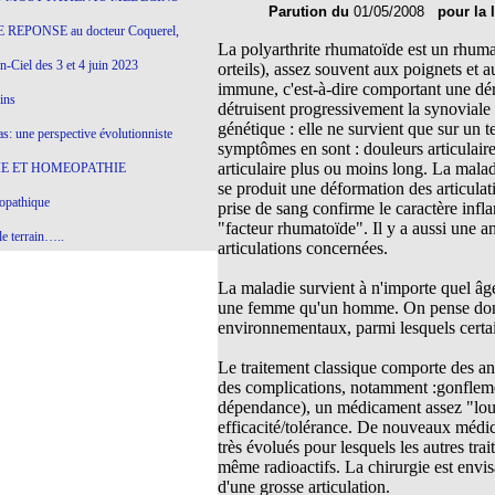
Parution du
01/05/2008
pour la 
 REPONSE au docteur Coquerel,
La polyarthrite rhumatoïde est un rhumat
-Ciel des 3 et 4 juin 2023
orteils), assez souvent aux poignets et 
immune, c'est-à-dire comportant une dér
ins
détruisent progressivement la synoviale 
génétique : elle ne survient que sur un t
s: une perspective évolutionniste
symptômes en sont : douleurs articulair
articulaire plus ou moins long. La malad
E ET HOMEOPATHIE
se produit une déformation des articulat
opathique
prise de sang confirme le caractère infl
"facteur rhumatoïde". Il y a aussi une 
e terrain…..
articulations concernées.
olithique et herbes sauvages
La maladie survient à n'importe quel âge
ition: remontons le temps !
une femme qu'un homme. On pense donc q
environnementaux, parmi lesquels certai
ins
Le traitement classique comporte des anti
des complications, notamment :gonflement
dépendance), un médicament assez "lourd"
gro-homéopathie
efficacité/tolérance. De nouveaux médica
il) All-s
très évolués pour lesquels les autres tra
même radioactifs. La chirurgie est envis
EA
d'une grosse articulation.