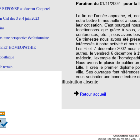
Parution du
01/11/2002
pour la 
 REPONSE au docteur Coquerel,
La fin de l’année approche, et, 
-Ciel des 3 et 4 juin 2023
notre Lettre trimestrielle et à no
leur cotisation. C'est pourquoi no
ins
fonctionnons que grâce à vous, et
conférences, etc.., nous avons beso
s: une perspective évolutionniste
Ce trimestre nous avons été prése
intéressés à notre activité et nous
E ET HOMEOPATHIE
Les 6 et 7 décembre 2002 nous se
autres, le vendredi 6 décembre à 
opathique
médecin, l'exemple de l'homéopathi
Nous avons le plaisir de publier 
e terrain…..
Lille. Il créa le premier diplôme 
ville. Ses ouvrages font références
olithique et herbes sauvages
vous souhaiter une bonne lecture de
illustration absente
ition: remontons le temps !
Retour accueil
ins
gro-homéopathie
il) All-s
EA
Association pour la
80 rue Inkerman 69006 Lyon - Te