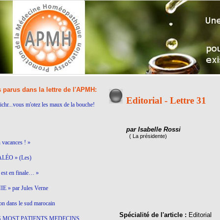
s parus dans la lettre de l'APMH:
Editorial - Lettre 31
ichr...vous m'otez les maux de la bouche!
par Isabelle Rossi
( La présidente)
n vacances ! »
LÉO » (Les)
est en finale… »
 » par Jules Verne
on dans le sud marocain
Spécialité de l'article :
Editorial
S MOST PATIENTS MEDECINS