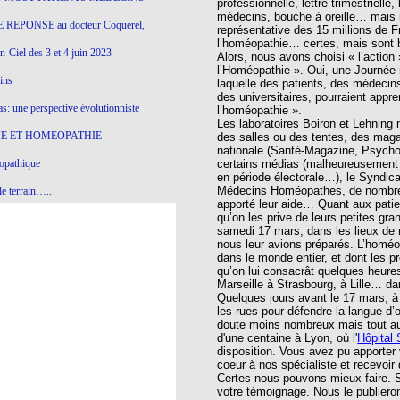
professionnelle, lettre trimestrielle
médecins, bouche à oreille… mais 
 REPONSE au docteur Coquerel,
représentative des 15 millions de Fr
l’homéopathie… certes, mais sont bi
-Ciel des 3 et 4 juin 2023
Alors, nous avons choisi « l’action 
l’Homéopathie ». Oui, une Journée 
ins
laquelle des patients, des médecin
des universitaires, pourraient appre
s: une perspective évolutionniste
l’homéopathie ».
Les laboratoires Boiron et Lehning n
E ET HOMEOPATHIE
des salles ou des tentes, des maga
nationale (Santé-Magazine, Psycho
opathique
certains médias (malheureusement p
en période électorale…), le Syndi
Médecins Homéopathes, de nombreu
e terrain…..
apporté leur aide… Quant aux patie
qu’on les prive de leurs petites gra
olithique et herbes sauvages
samedi 17 mars, dans les lieux de 
nous leur avions préparés. L’homéop
ition: remontons le temps !
dans le monde entier, et dont les pr
qu’on lui consacrât quelques heures
ins
Marseille à Strasbourg, à Lille… da
Quelques jours avant le 17 mars, à 
les rues pour défendre la langue d
doute moins nombreux mais tout au
gro-homéopathie
d'une centaine à Lyon, où l'
Hôpital
disposition. Vous avez pu apporter
il) All-s
coeur à nos spécialiste et recevoir
Certes nous pouvons mieux faire. S
EA
votre témoignage. Nous le publiero