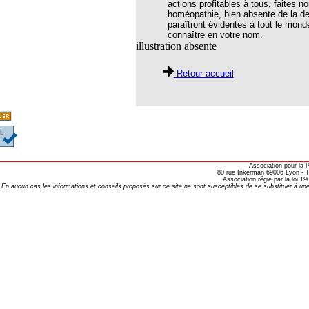
actions profitables à tous, faites n
thie et caprices de la météorologie
homéopathie, bien absente de la de
paraîtront évidentes à tout le mond
PHISME ET INTELLIGENCE
connaître en votre nom.
che Calcarea
illustration absente
 Service de l’Homéopathie !
Retour accueil
ngue histoire de collaboration et
pathie en obstetrique
pathie dans la lutte contre la fièvre
ola
Association pour la
opathie à Skoura
80 rue Inkerman 69006 Lyon - Te
Association régie par la loi 
En aucun cas les informations et conseils proposés sur ce site ne sont susceptibles de se substituer à une
-homéopathie
grâce à l'homéopathie
ARS-COV-2
oporose