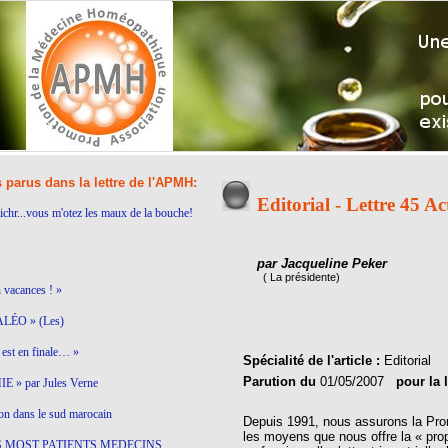
s parus dans la lettre de l'APMH:
Editorial - Lettre 45 
ichr...vous m'otez les maux de la bouche!
par Jacqueline Peker
( La présidente)
n vacances ! »
LÉO » (Les)
est en finale… »
Spécialité de l'article :
Editorial
Parution du
01/05/2007
pour la 
 » par Jules Verne
on dans le sud marocain
Depuis 1991, nous assurons la Pro
les moyens que nous offre la « pro
S MOST PATIENTS MEDECINS