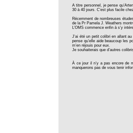
opathie
A titre personnel, je pense qu’Arte
30 à 40 jours. C’est plus facile che
le de l’EFHPA le 26/10/2019 à
Récemment de nombreuses études int
de la Pr Pamela J. Weathers montren
lidarité Homéopathie »
L’OMS commence enfin à s’y intére
, Protection Auditive et Idées Reçues
J’ai été un petit colibri en allant 
pense qu’elle aide beaucoup les po
m’en réjouis pour eux.
Je souhaiterais que d’autres colib
À ce jour il n’y a pas encore de 
onaria
manquerons pas de vous tenir info
e Forme au Quotidien
s hormones ?
AL.)
-parodontale à Skoura
t homéopathie