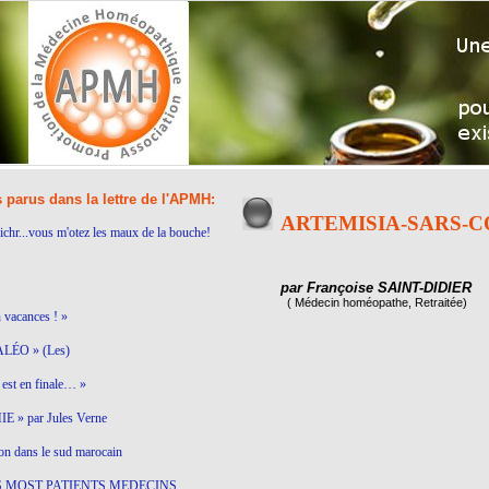
s parus dans la lettre de l'APMH:
ARTEMISIA-SARS-C
ichr...vous m'otez les maux de la bouche!
par Françoise SAINT-DIDIER
( Médecin homéopathe, Retraitée)
n vacances ! »
LÉO » (Les)
est en finale… »
 » par Jules Verne
on dans le sud marocain
S MOST PATIENTS MEDECINS