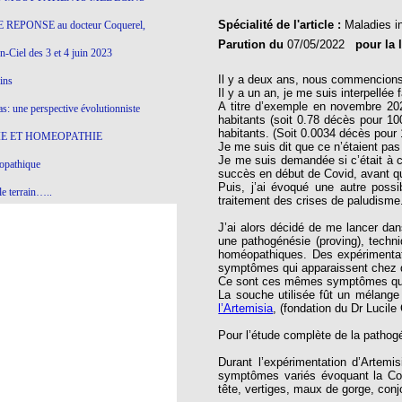
Spécialité de l'article :
Maladies i
 REPONSE au docteur Coquerel,
Parution du
07/05/2022
pour la 
-Ciel des 3 et 4 juin 2023
Il y a deux ans, nous commencion
ins
Il y a un an, je me suis interpellé
A titre d’exemple en novembre 20
s: une perspective évolutionniste
habitants (soit 0.78 décès pour 
habitants. (Soit 0.0034 décès pour 
E ET HOMEOPATHIE
Je me suis dit que ce n’étaient pas 
Je me suis demandée si c’était à c
opathique
succès en début de Covid, avant qu’
Puis, j’ai évoqué une autre possi
e terrain…..
traitement des crises de paludisme
olithique et herbes sauvages
J’ai alors décidé de me lancer dan
une pathogénésie (proving), techn
ition: remontons le temps !
homéopathiques. Des expérimentat
symptômes qui apparaissent chez di
ins
Ce sont ces mêmes symptômes qui s
La souche utilisée fût un mélange
l’Artemisia
, (fondation du Dr Lucil
gro-homéopathie
Pour l’étude complète de la patho
il) All-s
Durant l’expérimentation d’Artemis
symptômes variés évoquant la Cov
EA
tête, vertiges, maux de gorge, con