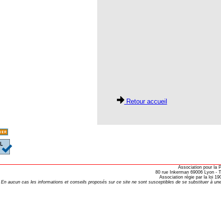
oria
tier Agla, Cotonou, Bénin
 Hahnemann 2002
 Hahnemann 2005
aint-Jacques
, encore et toujours
Retour accueil
; disparition rapide
 VULGARIS
opathiques
Association pour la
80 rue Inkerman 69006 Lyon - Te
ma (l’armoise maritime)
Association régie par la loi 
En aucun cas les informations et conseils proposés sur ce site ne sont susceptibles de se substituer à une
s 4emes assises MOST
 des ASSISES MOST 2013