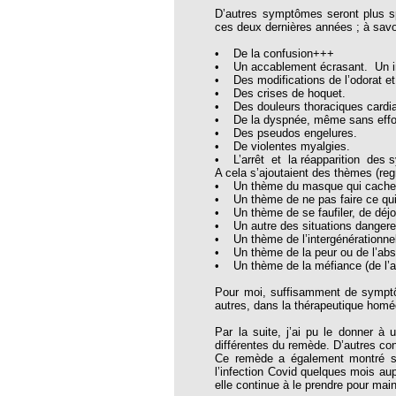
thie et caprices de la météorologie
D’autres symptômes seront plus sp
ces deux dernières années ; à savoi
PHISME ET INTELLIGENCE
che Calcarea
• De la confusion+++
• Un accablement écrasant. Un i
• Des modifications de l’odorat et
 Service de l’Homéopathie !
• Des crises de hoquet.
• Des douleurs thoraciques cardi
ngue histoire de collaboration et
• De la dyspnée, même sans effor
• Des pseudos engelures.
• De violentes myalgies.
pathie en obstetrique
• L’arrêt et la réapparition des
A cela s’ajoutaient des thèmes (r
pathie dans la lutte contre la fièvre
• Un thème du masque qui cache 
ola
• Un thème de ne pas faire ce qui
• Un thème de se faufiler, de déjo
opathie à Skoura
• Un autre des situations danger
• Un thème de l’intergénérationnel
-homéopathie
• Un thème de la peur ou de l’abs
• Un thème de la méfiance (de l’a
Pour moi, suffisamment de symptô
autres, dans la thérapeutique homé
grâce à l'homéopathie
Par la suite, j’ai pu le donner à 
différentes du remède. D’autres con
ARS-COV-2
Ce remède a également montré son
l’infection Covid quelques mois aup
oporose
elle continue à le prendre pour main