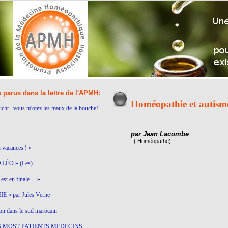
s parus dans la lettre de l'APMH:
Homéopathie et autism
ichr...vous m'otez les maux de la bouche!
par Jean Lacombe
( Homéopathe)
n vacances ! »
LÉO » (Les)
est en finale… »
 » par Jules Verne
on dans le sud marocain
S MOST PATIENTS MEDECINS