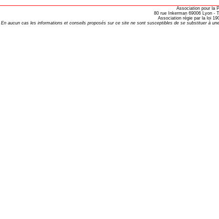
Association pour la
80 rue Inkerman 69006 Lyon - Te
Association régie par la loi 
oria
En aucun cas les informations et conseils proposés sur ce site ne sont susceptibles de se substituer à une
tier Agla, Cotonou, Bénin
 Hahnemann 2002
 Hahnemann 2005
aint-Jacques
, encore et toujours
; disparition rapide
 VULGARIS
opathiques
ma (l’armoise maritime)
s 4emes assises MOST
 des ASSISES MOST 2013