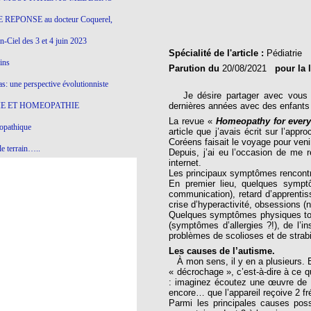
 REPONSE au docteur Coquerel,
-Ciel des 3 et 4 juin 2023
Spécialité de l'article :
Pédiatrie
ins
Parution du
20/08/2021
pour la 
s: une perspective évolutionniste
Je désire partager avec vous le
E ET HOMEOPATHIE
dernières années avec des enfants
La revue «
Homeopathy for ever
opathique
article que j’avais écrit sur l’app
Coréens faisait le voyage pour veni
e terrain…..
Depuis, j’ai eu l’occasion de me r
internet.
olithique et herbes sauvages
Les principaux symptômes rencont
En premier lieu, quelques symptô
ition: remontons le temps !
communication), retard d’apprentis
crise d’hyperactivité, obsessions (
ins
Quelques symptômes physiques touch
(symptômes d’allergies ?!), de l’
problèmes de scolioses et de stra
Les causes de l’autisme.
gro-homéopathie
À mon sens, il y en a plusieurs. Et
« décrochage », c’est-à-dire à ce q
il) All-s
: imaginez écoutez une œuvre de Moz
encore… que l’appareil reçoive 2 f
EA
Parmi les principales causes pos