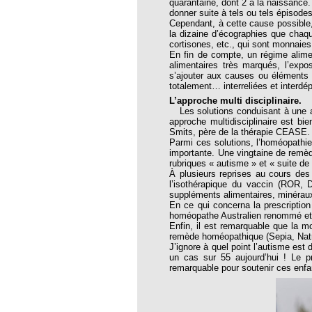
quarantaine, dont 2 à la naissance
thie et caprices de la météorologie
donner suite à tels ou tels épisode
Cependant, à cette cause possible, 
PHISME ET INTELLIGENCE
la dizaine d’écographies que chaq
che Calcarea
cortisones, etc., qui sont monnaies
En fin de compte, un régime alimen
 Service de l’Homéopathie !
alimentaires très marqués, l’expos
s’ajouter aux causes ou éléments 
ngue histoire de collaboration et
totalement… interreliées et interdé
L’approche multi disciplinaire.
Les solutions conduisant à une amé
pathie en obstetrique
approche multidisciplinaire est bi
Smits, père de la thérapie CEASE.
pathie dans la lutte contre la fièvre
Parmi ces solutions, l’homéopathie
ola
importante. Une vingtaine de remè
rubriques « autisme » et « suite de
opathie à Skoura
À plusieurs reprises au cours des 
l’isothérapique du vaccin (ROR, D
-homéopathie
suppléments alimentaires, minéraux 
En ce qui concerna la prescriptio
homéopathe Australien renommé et 
Enfin, il est remarquable que la m
remède homéopathique (Sepia, Natr
J’ignore à quel point l’autisme est
grâce à l'homéopathie
un cas sur 55 aujourd’hui ! Le p
remarquable pour soutenir ces enfa
ARS-COV-2
oporose