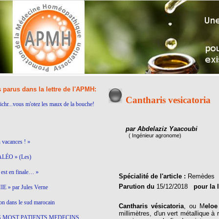
s parus dans la lettre de l'APMH:
Cantharis vesicatoria
ichr...vous m'otez les maux de la bouche!
par Abdelaziz Yaacoubi
( Ingénieur agronome)
n vacances ! »
LÉO » (Les)
est en finale… »
Spécialité de l'article :
Remèdes
Parution du
15/12/2018
pour la 
 » par Jules Verne
on dans le sud marocain
Cantharis vésicatoria
, ou M
eloe
millimètres, d'un vert métallique à
S MOST PATIENTS MEDECINS