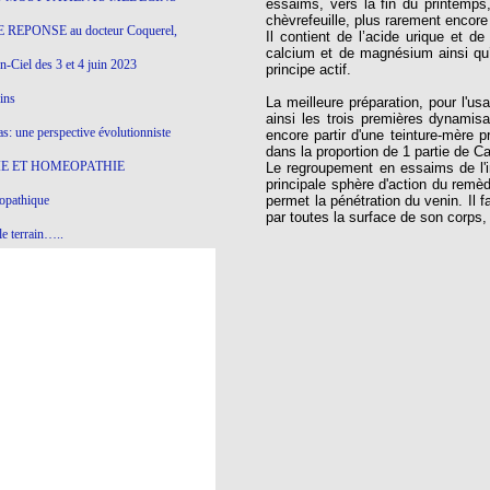
essaims, vers la fin du printemps,
chèvrefeuille, plus rarement encore s
 REPONSE au docteur Coquerel,
Il contient de l’acide urique et de
calcium et de magnésium ainsi qu’un
-Ciel des 3 et 4 juin 2023
principe actif.
ins
La meilleure préparation, pour l'us
ainsi les trois premières dynamis
s: une perspective évolutionniste
encore partir d'une teinture-mère 
dans la proportion de 1 partie de Ca
E ET HOMEOPATHIE
Le regroupement en essaims de l'ins
principale sphère d'action du remède
opathique
permet la pénétration du venin. Il f
par toutes la surface de son corps, 
e terrain…..
olithique et herbes sauvages
ition: remontons le temps !
ins
gro-homéopathie
il) All-s
EA