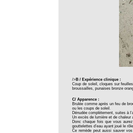
opathie
le de l’EFHPA le 26/10/2019 à
lidarité Homéopathie »
, Protection Auditive et Idées Reçues
onaria
e Forme au Quotidien
/>
B / Expérience clinique :
Coup de soleil, cloques sur feuille
broussailles, punaises bronze oran
s hormones ?
C/ Apparence :
AL.)
Brulée comme après un feu de brouss
ou les coups de soleil.
-parodontale à Skoura
Dénudée complètement, suites à l’
Un excès de lumière et de chaleur 
Donc chaque fois que vous aurez d
gouttelettes d’eau ayant joué le rôl
t homéopathie
Ce remède peut aussi sauver vos p