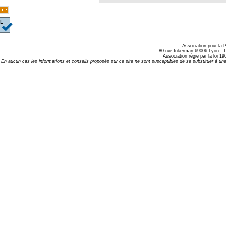
RINAIRE HOMEOPATHE EN 2016 ?
es BROUSSALIAN
- Valeurs Actuelles
Association pour la
80 rue Inkerman 69006 Lyon - Te
Association régie par la loi 
En aucun cas les informations et conseils proposés sur ce site ne sont susceptibles de se substituer à une
7-10-27
ttre 105
 103
109
120
 26 Les dix ans
27
e 28 Nouvelle année
29
30