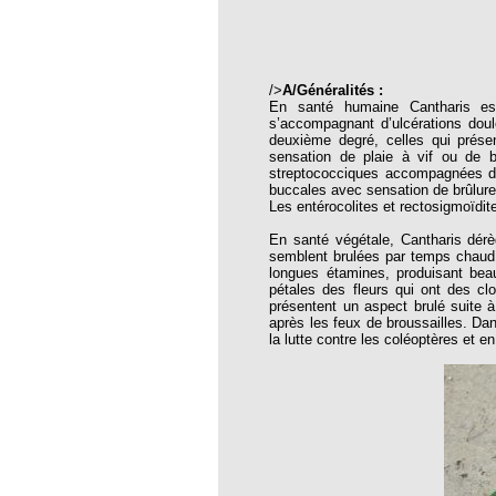
thie et caprices de la météorologie
PHISME ET INTELLIGENCE
che Calcarea
/>
A/Généralités :
 Service de l’Homéopathie !
En santé humaine Cantharis est
s’accompagnant d’ulcérations doul
ngue histoire de collaboration et
deuxième degré, celles qui prése
sensation de plaie à vif ou de 
streptococciques accompagnées de
pathie en obstetrique
buccales avec sensation de brûlure 
Les entérocolites et rectosigmoïdite
pathie dans la lutte contre la fièvre
ola
En santé végétale, Cantharis dérè
semblent brulées par temps chaud, 
opathie à Skoura
longues étamines, produisant beau
pétales des fleurs qui ont des clo
présentent un aspect brulé suite à
-homéopathie
après les feux de broussailles. Dan
la lutte contre les coléoptères et e
grâce à l'homéopathie
ARS-COV-2
oporose