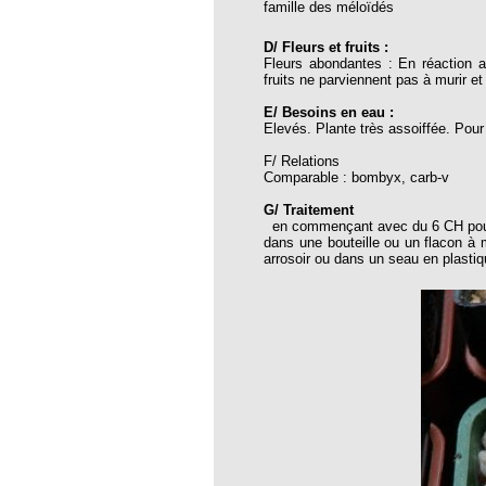
famille des méloïdés
D/ Fleurs et fruits :
oria
Fleurs abondantes : En réaction au
fruits ne parviennent pas à murir e
tier Agla, Cotonou, Bénin
E/ Besoins en eau :
 Hahnemann 2002
Elevés. Plante très assoiffée. Pou
 Hahnemann 2005
F/ Relations
Comparable : bombyx, carb-v
aint-Jacques
G/ Traitement
, encore et toujours
en commençant avec du 6 CH pour l
dans une bouteille ou un flacon à 
; disparition rapide
arrosoir ou dans un seau en plastiq
 VULGARIS
opathiques
ma (l’armoise maritime)
s 4emes assises MOST
 des ASSISES MOST 2013