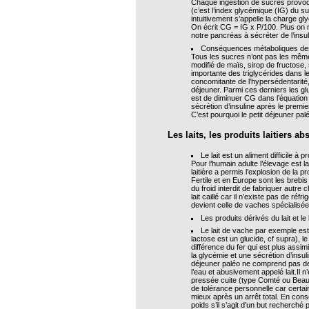
Chaque ingestion de sucres provoque
opathie
(c’est l’index glycémique (IG) du s
intuitivement s’appelle la charge g
On écrit CG = IG x P/100. Plus on m
le de l’EFHPA le 26/10/2019 à
notre pancréas à sécréter de l’insul
Conséquences métaboliques de
Tous les sucres n’ont pas les mêmes
lidarité Homéopathie »
modifié de maïs, sirop de fructose
importante des triglycérides dans l
concomitante de l’hypersédentarité,
, Protection Auditive et Idées Reçues
déjeuner. Parmi ces derniers les g
est de diminuer CG dans l’équation 
sécrétion d’insuline après le premie
C’est pourquoi le petit déjeuner pa
Les laits, les produits laitiers a
onaria
Le lait est un aliment difficile à 
Pour l’humain adulte l’élevage est l
e Forme au Quotidien
laitière a permis l’explosion de la 
Fertile et en Europe sont les brebis
du froid interdit de fabriquer autr
lait caillé car il n’existe pas de réf
devient celle de vaches spécialisée
s hormones ?
Les produits dérivés du lait et 
Le lait de vache par exemple est
AL.)
lactose est un glucide, cf supra), l
différence du fer qui est plus assim
-parodontale à Skoura
la glycémie et une sécrétion d’insul
déjeuner paléo ne comprend pas de p
l’eau et abusivement appelé lait.Il n
pressée cuite (type Comté ou Beaufort
de tolérance personnelle car certain
mieux après un arrêt total. En cons
t homéopathie
poids s’il s’agit d’un but recherché 