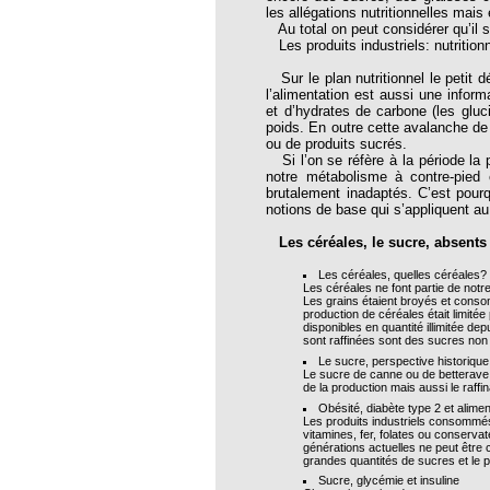
les allégations nutritionnelles mais
thie et caprices de la météorologie
Au total on peut considérer qu’il s’
Les produits industriels: nutritionn
PHISME ET INTELLIGENCE
che Calcarea
Sur le plan nutritionnel le petit d
l’alimentation est aussi une infor
 Service de l’Homéopathie !
et d’hydrates de carbone (les glu
poids. En outre cette avalanche de
ngue histoire de collaboration et
ou de produits sucrés.
Si l’on se réfère à la période la p
notre métabolisme à contre-pied
pathie en obstetrique
brutalement inadaptés. C’est pourq
notions de base qui s’appliquent au 
pathie dans la lutte contre la fièvre
ola
Les céréales, le sucre, absents 
opathie à Skoura
Les céréales, quelles céréales?
Les céréales ne font partie de notr
-homéopathie
Les grains étaient broyés et consom
production de céréales était limitée
disponibles en quantité illimitée de
sont raffinées sont des sucres non
Le sucre, perspective historique
Le sucre de canne ou de betterave c
de la production mais aussi le raff
grâce à l'homéopathie
Obésité, diabète type 2 et aliment
Les produits industriels consommés 
vitamines, fer, folates ou conserva
ARS-COV-2
générations actuelles ne peut être
grandes quantités de sucres et le p
oporose
Sucre, glycémie et insuline