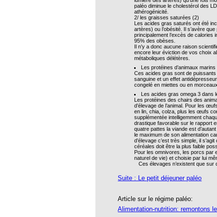
roïde à l’homéopathie !
lumière des artères) qu’une fois m
paléo diminue le cholestérol des LD
athérogénicité.
bourg de l’EFHPA
2/ les graisses saturées (2)
Les acides gras saturés ont été in
artères) ou l’obésité. Il s’avère q
temps FNSMHF - Parlement Européen,
principalement l’excès de calories i
2010
95% des obèses.
Il n’y a donc aucune raison scienti
hiques pour lutter contre le coronavirus
encore leur éviction de vos choix a
métaboliques délétères.
Les protéines d’animaux marins
Ces acides gras sont de puissants mo
sanguine et un effet antidépresseur
 d’un médecin homéopathe
congelé en miettes ou en morceau
Les acides gras omega 3 dans l
E : VRAI ET FAUX DÉBAT
Les protéines des chairs des anima
d’élevage de l’animal. Pour les œuf
en lin, chia, colza, plus les œufs 
TANIQUE A L’HOMEOPATHIE :
supplémentée intelligemment chaqu
drastique favorable sur le rapport 
antique à la musique thérapeutique
quatre pattes la viande est d’autant
le maximum de son alimentation car
d’élevage c’est très simple, il s’agi
 DE PRINCIPES
céréales doit être la plus faible pos
QUES
Pour les omnivores, les porcs par ex
naturel de vie) et choisie par lui m
Ces élevages n’existent que sur d
Luc Fayeton
Suite : Le petit déjeuner paléo
cer du sein et homéopathie
um
Article sur le régime paléo:
Alimentation-nutrition: remontons l
la pétition