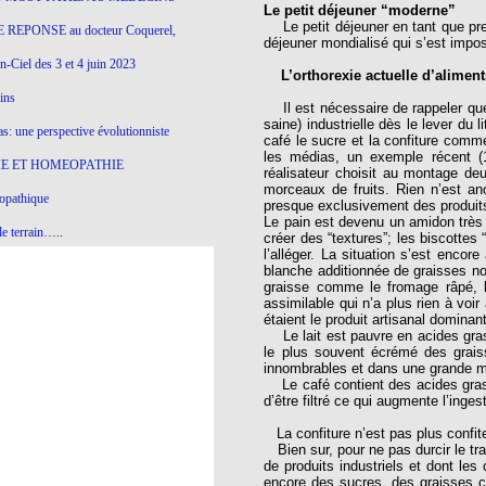
Le petit déjeuner “moderne”
Le petit déjeuner en tant que prem
 REPONSE au docteur Coquerel,
déjeuner mondialisé qui s’est impo
-Ciel des 3 et 4 juin 2023
L’orthorexie actuelle d’aliment
ins
Il est nécessaire de rappeler que 
saine) industrielle dès le lever du l
s: une perspective évolutionniste
café le sucre et la confiture comme
les médias, un exemple récent (1
E ET HOMEOPATHIE
réalisateur choisit au montage de
morceaux de fruits. Rien n’est an
opathique
presque exclusivement des produits
Le pain est devenu un amidon très r
e terrain…..
créer des “textures”; les biscottes
l’alléger. La situation s’est encor
olithique et herbes sauvages
blanche additionnée de graisses no
graisse comme le fromage râpé, le
ition: remontons le temps !
assimilable qui n’a plus rien à voi
étaient le produit artisanal dominan
ins
Le lait est pauvre en acides gras
le plus souvent écrémé des grais
innombrables et dans une grande m
Le café contient des acides gras t
gro-homéopathie
d’être filtré ce qui augmente l’inge
La confiture n’est pas plus confite
il) All-s
Bien sur, pour ne pas durcir le tra
de produits industriels et dont le
EA
encore des sucres, des graisses c