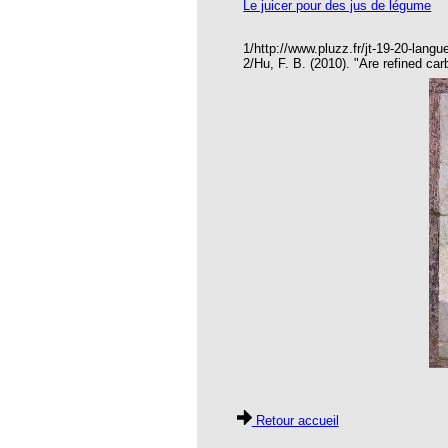
Le juicer pour des jus de légume
RINAIRE HOMEOPATHE EN 2016 ?
es BROUSSALIAN
1/http://www.pluzz.fr/jt-19-20-lang
2/Hu, F. B. (2010). "Are refined ca
- Valeurs Actuelles
7-10-27
ttre 105
 103
109
120
 26 Les dix ans
27
e 28 Nouvelle année
29
30
Retour accueil