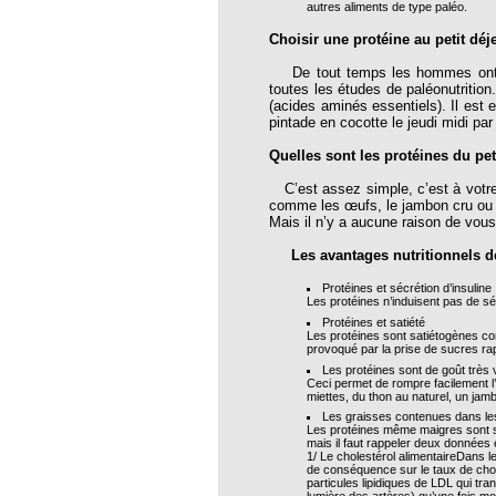
autres aliments de type paléo.
Choisir une protéine au petit déj
oria
De tout temps les hommes ont man
tier Agla, Cotonou, Bénin
toutes les études de paléonutritio
(acides aminés essentiels). Il est 
 Hahnemann 2002
pintade en cocotte le jeudi midi pa
 Hahnemann 2005
Quelles sont les protéines du pet
aint-Jacques
C’est assez simple, c’est à votre
comme les œufs, le jambon cru o
Mais il n’y a aucune raison de vou
, encore et toujours
Les avantages nutritionnels de 
; disparition rapide
Protéines et sécrétion d’insuline
 VULGARIS
Les protéines n’induisent pas de sé
Protéines et satiété
opathiques
Les protéines sont satiétogènes cont
provoqué par la prise de sucres rap
Les protéines sont de goût très 
Ceci permet de rompre facilement l’e
ma (l’armoise maritime)
miettes, du thon au naturel, un ja
Les graisses contenues dans les
s 4emes assises MOST
Les protéines même maigres sont s
mais il faut rappeler deux données es
1/ Le cholestérol alimentaireDans l
 des ASSISES MOST 2013
de conséquence sur le taux de chol
particules lipidiques de LDL qui tra