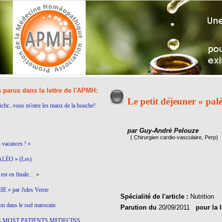
s parus dans la lettre de l'APMH:
Le petit déjeuner « pal
ichr...vous m'otez les maux de la bouche!
par Guy-André Pelouze
( Chirurgien cardio-vasculaire, Perp)
n vacances ! »
LÉO » (Les)
est en finale… »
 » par Jules Verne
Spécialité de l'article :
Nutrition
on dans le sud marocain
Parution du
20/09/2011
pour la 
S MOST PATIENTS MEDECINS