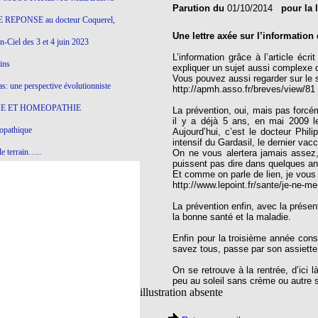
Parution du
01/10/2014
pour la 
 REPONSE au docteur Coquerel,
Une lettre axée sur l’information 
-Ciel des 3 et 4 juin 2023
L’information grâce à l’article éc
ins
expliquer un sujet aussi complexe 
Vous pouvez aussi regarder sur le 
s: une perspective évolutionniste
http://apmh.asso.fr/breves/view/81
E ET HOMEOPATHIE
La prévention, oui, mais pas forcém
il y a déjà 5 ans, en mai 2009 le
opathique
Aujourd’hui, c’est le docteur Phi
intensif du Gardasil, le dernier vac
e terrain…..
On ne vous alertera jamais assez, 
puissent pas dire dans quelques ann
olithique et herbes sauvages
Et comme on parle de lien, je vous 
http://www.lepoint.fr/sante/je-ne-m
ition: remontons le temps !
La prévention enfin, avec la présent
la bonne santé et la maladie.
ins
Enfin pour la troisième année cons
savez tous, passe par son assiette, 
gro-homéopathie
On se retrouve à la rentrée, d’ici
peu au soleil sans crème ou autre sa
il) All-s
illustration absente
EA