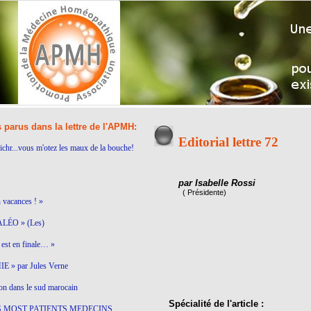
s parus dans la lettre de l'APMH:
Editorial lettre 72
ichr...vous m'otez les maux de la bouche!
par Isabelle Rossi
( Présidente)
n vacances ! »
LÉO » (Les)
est en finale… »
 » par Jules Verne
on dans le sud marocain
Spécialité de l'article :
S MOST PATIENTS MEDECINS