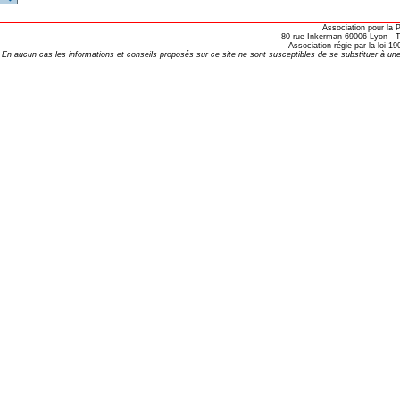
opathie
Association pour la
80 rue Inkerman 69006 Lyon - Te
le de l’EFHPA le 26/10/2019 à
Association régie par la loi 
En aucun cas les informations et conseils proposés sur ce site ne sont susceptibles de se substituer à une
lidarité Homéopathie »
, Protection Auditive et Idées Reçues
onaria
e Forme au Quotidien
s hormones ?
AL.)
-parodontale à Skoura
t homéopathie