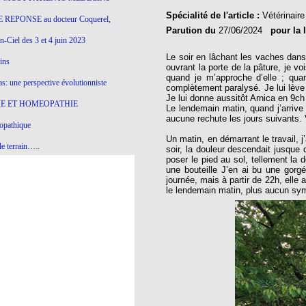
Spécialité de l'article :
Vétérinaire
 REPONSE au docteur Coquerel,
Parution du
27/06/2024
pour la 
-Ciel des 3 et 4 juin 2023
Le soir en lâchant les vaches dans 
ins
ouvrant la porte de la pâture, je 
quand je m’approche d’elle ; qua
s: une perspective évolutionniste
complètement paralysé. Je lui lève 
Je lui donne aussitôt Arnica en 9ch
E ET HOMEOPATHIE
Le lendemain matin, quand j’arrive 
aucune rechute les jours suivants. V
opathique
Un matin, en démarrant le travail, j
e terrain…..
soir, la douleur descendait jusque 
poser le pied au sol, tellement la d
olithique et herbes sauvages
une bouteille J’en ai bu une gorgé
journée, mais à partir de 22h, elle
ition: remontons le temps !
le lendemain matin, plus aucun sy
ins
gro-homéopathie
il) All-s
EA