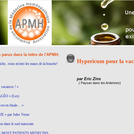
s parus dans la lettre de l'APMH:
Hypericum pour la vach
ichr...vous m'otez les maux de la bouche!
par Eric Zins
( Paysan dans les Ardennes)
n vacances ! »
LÉO » (Les)
est en finale… »
 » par Jules Verne
on dans le sud marocain
S MOST PATIENTS MEDECINS