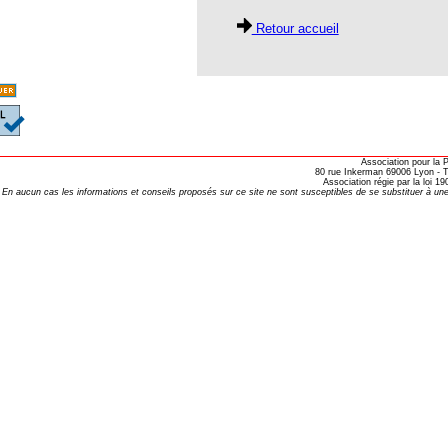
tre 84
Retour accueil
tre 85
tre 86
tre 87
tre 94
Association pour la
80 rue Inkerman 69006 Lyon - Te
tre 95
Association régie par la loi 
En aucun cas les informations et conseils proposés sur ce site ne sont susceptibles de se substituer à une
tre 97
tre 98
ésidente
2
7
3
7
9