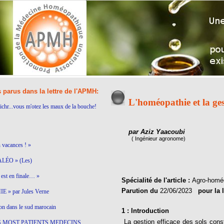
s parus dans la lettre de l'APMH:
L'homéopathie et la ges
ichr...vous m'otez les maux de la bouche!
par Aziz Yaacoubi
( Ingénieur agronome)
n vacances ! »
LÉO » (Les)
est en finale… »
Spécialité de l'article :
Agro-homé
Parution du
22/06/2023
pour la 
 » par Jules Verne
on dans le sud marocain
1 : Introduction
La gestion efficace des sols cons
S MOST PATIENTS MEDECINS