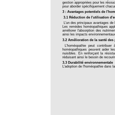
gestion appropriées pour les résou
opathie
pour aborder spécifiquement chacu
le de l’EFHPA le 26/10/2019 à
3 : Avantages potentiels de l'ho
3.1 Réduction de l'utilisation d
L'un des principaux avantages de 
lidarité Homéopathie »
Les remèdes homéopathiques appliqué
améliorer l'absorption des nutrimen
, Protection Auditive et Idées Reçues
ainsi les impacts environnementaux 
3.2 Amélioration de la santé des 
L'homéopathie peut contribuer
homéopathiques peuvent aider les 
nuisibles. En renforçant la résis
onaria
réduisant ainsi le besoin de recour
3.3 Durabilité environnementale
e Forme au Quotidien
L'adoption de l'homéopathie dans la
s hormones ?
AL.)
-parodontale à Skoura
t homéopathie