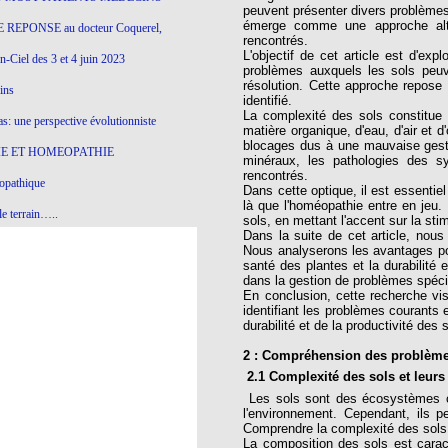
peuvent présenter divers problèmes 
émerge comme une approche alter
 REPONSE au docteur Coquerel,
rencontrés.
L'objectif de cet article est d'ex
-Ciel des 3 et 4 juin 2023
problèmes auxquels les sols peuv
résolution. Cette approche repose
ins
identifié.
La complexité des sols constitue
s: une perspective évolutionniste
matière organique, d'eau, d'air et 
blocages dus à une mauvaise gestio
E ET HOMEOPATHIE
minéraux, les pathologies des s
rencontrés.
opathique
Dans cette optique, il est essentie
là que l'homéopathie entre en jeu.
e terrain…..
sols, en mettant l'accent sur la sti
Dans la suite de cet article, nou
olithique et herbes sauvages
Nous analyserons les avantages pote
santé des plantes et la durabilité 
ition: remontons le temps !
dans la gestion de problèmes spéci
En conclusion, cette recherche vise
ins
identifiant les problèmes courants
durabilité et de la productivité des 
2 : Compréhension des problème
gro-homéopathie
2.1 Complexité des sols et leur
Les sols sont des écosystèmes co
il) All-s
l'environnement. Cependant, ils p
Comprendre la complexité des sols e
EA
La composition des sols est carac