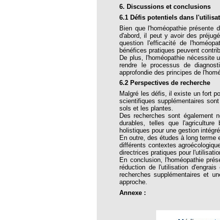
31
6. Discussions et conclusions
32
6.1 Défis potentiels dans l'utili
Bien que l'homéopathie présente d
33
d'abord, il peut y avoir des préjug
question l'efficacité de l'homéop
34
bénéfices pratiques peuvent contri
De plus, l'homéopathie nécessite 
35
rendre le processus de diagnost
approfondie des principes de l'hom
37
6.2 Perspectives de recherche
38
Malgré les défis, il existe un fort
scientifiques supplémentaires son
39
sols et les plantes.
Des recherches sont également néc
durables, telles que l'agricultur
 40 Tout sur le cerveau
holistiques pour une gestion intégr
En outre, des études à long terme e
 41 L'actualité n'est pas la même pour tout
différents contextes agroécologiqu
directrices pratiques pour l'utilisa
En conclusion, l'homéopathie prés
 42 Les loups et les brebis
réduction de l'utilisation d'engra
recherches supplémentaires et une
e 43 Le mensonge resiste au temps
approche.
e 44 L'APMH se mobilise
Annexe :
e 45 Action ou propagande ?