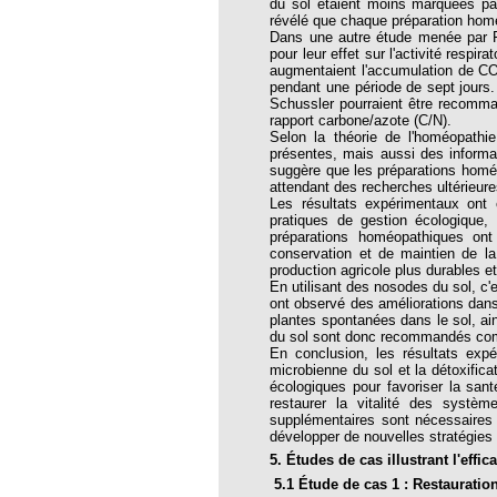
roïde à l’homéopathie !
du sol étaient moins marquées p
révélé que chaque préparation homéo
bourg de l’EFHPA
Dans une autre étude menée par Fe
pour leur effet sur l'activité resp
temps FNSMHF - Parlement Européen,
augmentaient l'accumulation de CO2 
2010
pendant une période de sept jours
Schussler pourraient être recomman
rapport carbone/azote (C/N).
hiques pour lutter contre le coronavirus
Selon la théorie de l'homéopathi
présentes, mais aussi des informati
suggère que les préparations homéop
attendant des recherches ultérieur
 d’un médecin homéopathe
Les résultats expérimentaux ont 
pratiques de gestion écologique,
E : VRAI ET FAUX DÉBAT
préparations homéopathiques ont 
conservation et de maintien de la
TANIQUE A L’HOMEOPATHIE :
production agricole plus durables e
En utilisant des nosodes du sol, c'e
antique à la musique thérapeutique
ont observé des améliorations dans 
plantes spontanées dans le sol, ai
 DE PRINCIPES
du sol sont donc recommandés comme 
QUES
En conclusion, les résultats expé
microbienne du sol et la détoxific
Luc Fayeton
écologiques pour favoriser la san
restaurer la vitalité des systèm
cer du sein et homéopathie
supplémentaires sont nécessaires
développer de nouvelles stratégies 
um
5. Études de cas illustrant l'eff
la pétition
5.1 Étude de cas 1 : Restauratio