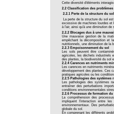
Cette diversité d'éléments interagiss
thie et caprices de la météorologie
2.2 Classification des problèmes
PHISME ET INTELLIGENCE
2.2.1 Perte de la structure du so
che Calcarea
La perte de la structure du sol est 
excessive de machines lourdes et la
 Service de l’Homéopathie !
à l'air, ainsi qu'à une diminution de 
ngue histoire de collaboration et
2.2.2 Blocages dus à une mauvais
Une mauvaise gestion de la matiè
empêchant la décomposition et la 
pathie en obstetrique
nutritionnels, une diminution de la b
2.2.3 Empoisonnement du sol
pathie dans la lutte contre la fièvre
Les sols peuvent être contaminé
ola
agricoles, les déchets industriels
des plantes, la biodiversité du sol e
opathie à Skoura
2.2.4 Carences en nutriments mi
Les carences en nutriments minéraux
-homéopathie
développement des plantes. Ces car
pratiques agricoles ou les conditi
2.2.5 Pathologies des systèmes r
Les pathologies des systèmes rac
entraîner des perturbations impo
conditions environnementales stres
2.2.6 Processus de formation du
grâce à l'homéopathie
La compréhension des processus 
impliquent l'interaction entre l
ARS-COV-2
environnementaux. Des perturbatio
globale du sol.
oporose
En comprenant les différents pro