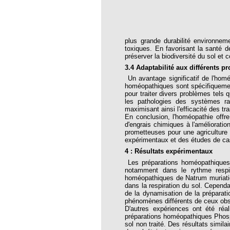
oria
tier Agla, Cotonou, Bénin
plus grande durabilité environnem
toxiques. En favorisant la santé de
 Hahnemann 2002
préserver la biodiversité du sol et
3.4 Adaptabilité aux différents p
 Hahnemann 2005
Un avantage significatif de l'ho
homéopathiques sont spécifiquement
aint-Jacques
pour traiter divers problèmes tels 
les pathologies des systèmes rac
, encore et toujours
maximisant ainsi l'efficacité des tr
En conclusion, l'homéopathie offre
; disparition rapide
d'engrais chimiques à l'amélioratio
prometteuses pour une agriculture 
 VULGARIS
expérimentaux et des études de cas 
opathiques
4 : Résultats expérimentaux
Les préparations homéopathiques e
notamment dans le rythme respi
homéopathiques de Natrum muriatic
ma (l’armoise maritime)
dans la respiration du sol. Cependa
de la dynamisation de la préparat
s 4emes assises MOST
phénomènes différents de ceux obs
D'autres expériences ont été réal
 des ASSISES MOST 2013
préparations homéopathiques Phosp
sol non traité. Des résultats simil