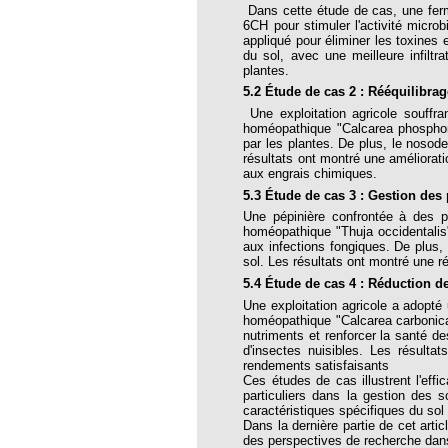
Dans cette étude de cas, une ferm
RINAIRE HOMEOPATHE EN 2016 ?
6CH pour stimuler l'activité micro
appliqué pour éliminer les toxines e
es BROUSSALIAN
du sol, avec une meilleure infiltr
plantes.
- Valeurs Actuelles
5.2 Étude de cas 2 : Rééquilibr
Une exploitation agricole souff
homéopathique "Calcarea phosphorica
7-10-27
par les plantes. De plus, le nosod
résultats ont montré une améliorati
ttre 105
aux engrais chimiques.
5.3 Étude de cas 3 : Gestion des
 103
Une pépinière confrontée à des p
homéopathique "Thuja occidentalis"
109
aux infections fongiques. De plus,
sol. Les résultats ont montré une r
120
5.4 Étude de cas 4 : Réduction de
 26 Les dix ans
Une exploitation agricole a adopté
homéopathique "Calcarea carbonica" 
27
nutriments et renforcer la santé de
d'insectes nuisibles. Les résultat
e 28 Nouvelle année
rendements satisfaisants
Ces études de cas illustrent l'eff
29
particuliers dans la gestion des 
caractéristiques spécifiques du s
30
Dans la dernière partie de cet artic
des perspectives de recherche dan