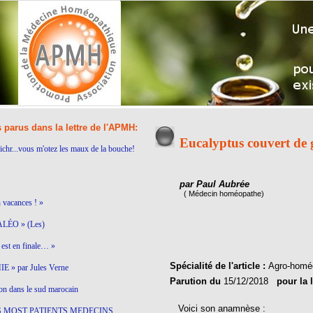
s parus dans la lettre de l'APMH:
Eucalyptus couvert de g
ichr...vous m'otez les maux de la bouche!
par Paul Aubrée
( Médecin homéopathe)
n vacances ! »
LÉO » (Les)
est en finale… »
Spécialité de l'article :
Agro-homé
 » par Jules Verne
Parution du
15/12/2018
pour la 
on dans le sud marocain
Voici son anamnèse :
S MOST PATIENTS MEDECINS