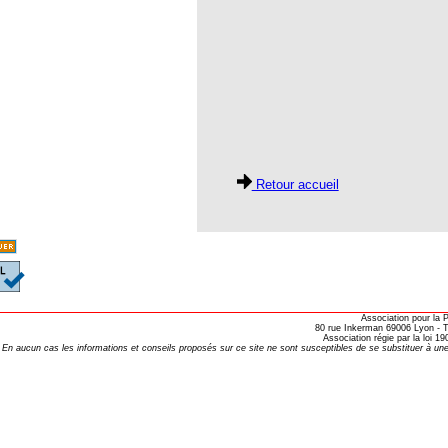
opathie
le de l’EFHPA le 26/10/2019 à
lidarité Homéopathie »
, Protection Auditive et Idées Reçues
Retour accueil
onaria
e Forme au Quotidien
s hormones ?
Association pour la
80 rue Inkerman 69006 Lyon - Te
AL.)
Association régie par la loi 
En aucun cas les informations et conseils proposés sur ce site ne sont susceptibles de se substituer à une
-parodontale à Skoura
t homéopathie