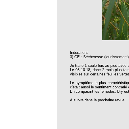
thie et caprices de la météorologie
PHISME ET INTELLIGENCE
che Calcarea
 Service de l’Homéopathie !
ngue histoire de collaboration et
pathie en obstetrique
Indurations
3) GE : Sécheresse (jaunissement)
pathie dans la lutte contre la fièvre
ola
Je traite 1 seule fois au pied avec
Le 05 10 18, donc 2 mois plus tard
opathie à Skoura
visibles sur certaines feuilles verte
-homéopathie
Le symptôme le plus caractéristique
c'était aussi le sentiment contrarié
En comparant les remèdes, Bry est 
A suivre dans la prochaine revue
grâce à l'homéopathie
ARS-COV-2
oporose