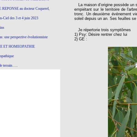
La maison d’origine possède un sup
 REPONSE au docteur Coquerel,
empiétant sur le territoire de l'ar
tronc. Un deuxième événement vient
-Ciel des 3 et 4 juin 2023
soleil depuis un an. Ses feuilles s
ins
Je répertorie trois symptômes
1) Psy: Désire rentrer chez lui
s: une perspective évolutionniste
2) GE :
E ET HOMEOPATHIE
opathique
e terrain…..
olithique et herbes sauvages
ition: remontons le temps !
ins
gro-homéopathie
il) All-s
EA