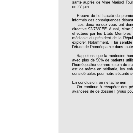
santé auprès de Mme Marisol Tourai
thie et caprices de la météorologie
ce 27 juin.
PHISME ET INTELLIGENCE
Preuve de l’efficacité du premie
che Calcarea
informés des conséquences désastr
Les deux rendez-vous ont donc eu
 Service de l’Homéopathie !
directive 92/73/CEE. Aussi, Mme Ch
effectués par les Etats Membres p
ngue histoire de collaboration et
médicale du président de la Répub
explorer. Notamment, il lui semble
l‘étude de l’homéopathie dans tout
pathie en obstetrique
Rappelons que la médecine homéop
pathie dans la lutte contre la fièvre
avec plus de 56% de patients utili
ola
l’homéopathie comme « soin de suppo
est de même en pédiatrie, les enf
opathie à Skoura
considérables pour notre sécurité s
-homéopathie
En conclusion, on ne lâche rien !
On continue à récupérer des pétit
avancées de ce dossier ! (vous pouv
grâce à l'homéopathie
ARS-COV-2
oporose