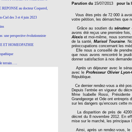
Parution du
15/07/2013
pour la 
 REPONSE au docteur Coquerel,
Vous êtes près de 72 000 à avoir si
-Ciel des 3 et 4 juin 2023
votre pétition, les démarches que n
ins
Grâce au soutien du
sénateur 
avons été reçus une première fois, 
s: une perspective évolutionniste
Alexis
et moi-même, nous sommes 
de la santé,
Marisol Touraine
. N
E ET HOMEOPATHIE
préoccupations concernant les mé
Elle nous a conseillé de prendre
opathique
que nous avons rencontré le jeudi 
donner satisfaction à nos demande
e terrain…..
Après un déjeuner avec le sénateu
olithique et herbes sauvages
avec le
Professeur Olivier Lyon
République.
ition: remontons le temps !
Ce dernier rendez-vous a été posit
Depuis l’entrée en vigueur du déc
ins
Mme Isabelle Rossi, Présidente
Grandgeorge et Ode ont entrepris d
sur les dangers qu’encours cette m
gro-homéopathie
La disparition de près de 4200 
décret du 8 novembre 2012. En effe
il) All-s
mise sur le marché, les principaux
EA
Ainsi, après un rendez-vous, le 1