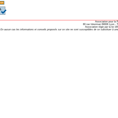
oria
tier Agla, Cotonou, Bénin
Association pour la
80 rue Inkerman 69006 Lyon - Te
Association régie par la loi 
 Hahnemann 2002
En aucun cas les informations et conseils proposés sur ce site ne sont susceptibles de se substituer à une
 Hahnemann 2005
aint-Jacques
, encore et toujours
; disparition rapide
 VULGARIS
opathiques
ma (l’armoise maritime)
s 4emes assises MOST
 des ASSISES MOST 2013