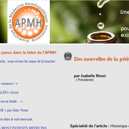
s parus dans la lettre de l'APMH:
Des nouvelles de la péti
ichr...vous m'otez les maux de la bouche!
par Isabelle Rossi
( Présidente)
n vacances ! »
LÉO » (Les)
est en finale… »
 » par Jules Verne
on dans le sud marocain
Spécialité de l'article :
Historique 
S MOST PATIENTS MEDECINS