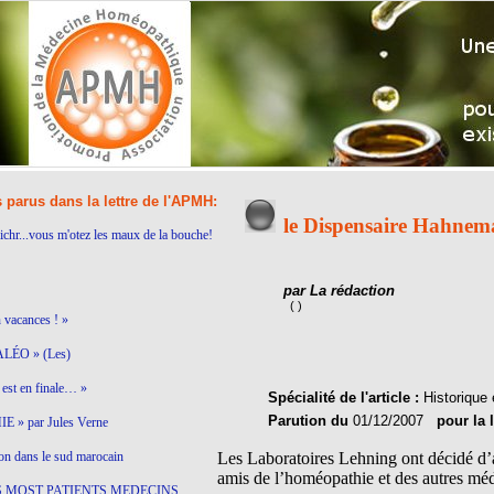
s parus dans la lettre de l'APMH:
le Dispensaire Hahnem
ichr...vous m'otez les maux de la bouche!
par La rédaction
( )
n vacances ! »
LÉO » (Les)
est en finale… »
Spécialité de l'article :
Historique 
Parution du
01/12/2007
pour la 
 » par Jules Verne
on dans le sud marocain
Les Laboratoires Lehning ont décidé d
amis de l’homéopathie et des autres méd
S MOST PATIENTS MEDECINS