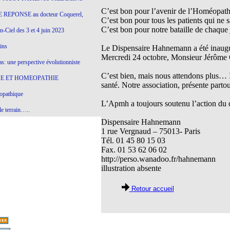
C’est bon pour l’avenir de l’Homéopathi
 REPONSE au docteur Coquerel,
C’est bon pour tous les patients qui ne
C’est bon pour notre bataille de chaque 
-Ciel des 3 et 4 juin 2023
ins
Le Dispensaire Hahnemann a été inauguré
Mercredi 24 octobre, Monsieur Jérôme 
s: une perspective évolutionniste
C’est bien, mais nous attendons plus… I
E ET HOMEOPATHIE
santé. Notre association, présente partou
opathique
L’Apmh a toujours soutenu l’action du 
e terrain…..
Dispensaire Hahnemann
olithique et herbes sauvages
1 rue Vergnaud – 75013- Paris
Tél. 01 45 80 15 03
ition: remontons le temps !
Fax. 01 53 62 06 02
ins
http://perso.wanadoo.fr/hahnemann
illustration absente
Retour accueil
gro-homéopathie
il) All-s
EA