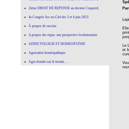
Spéc
Par
2ième DROIT DE REPONSE au docteur Coquerel,
4e Congrès Arc-en-Ciel des 3 et 4 juin 2023
Lep
À propos de vaccins
Ell
pri
A propos des repas: une perspective évolutionniste
jusq
ADDICTOLOGIE ET HOMEOPATHIE
Le L
et 
Agravation homéopathique
cur
Agro-homéo sur le terrain…..
Vou
nou
Alimentation paléolithique et herbes sauvages
Alimentation-Nutrition: remontons le temps !
Allergie aux vaccins
Allium Cepa
Allium cepa en agro-homéopathie
Allium Sativum (ail) All-s
AMBRA GRISEA