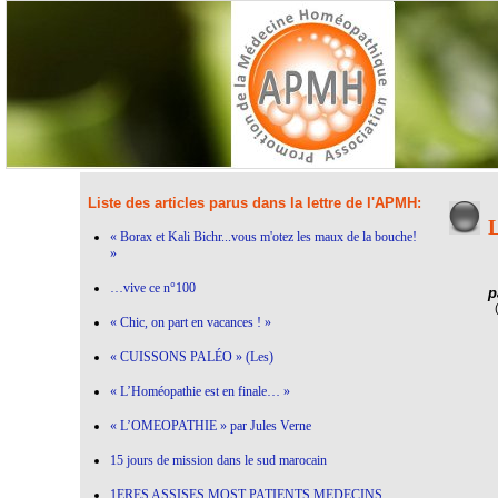
Liste des articles parus dans la lettre de l'APMH:
L
« Borax et Kali Bichr...vous m'otez les maux de la bouche!
»
…vive ce n°100
p
« Chic, on part en vacances ! »
« CUISSONS PALÉO » (Les)
« L’Homéopathie est en finale… »
« L’OMEOPATHIE » par Jules Verne
15 jours de mission dans le sud marocain
1ERES ASSISES MOST PATIENTS MEDECINS