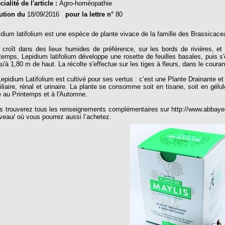
ialité de l'article :
Agro-homéopathie
ution du
18/09/2016
pour la lettre n°
80
idium latifolium est une espèce de plante vivace de la famille des Brassicace
e croît dans des lieux humides de préférence, sur les bords de rivières, e
ntemps, Lepidium latifolium développe une rosette de feuilles basales, puis s'
u'à 1,80 m de haut. La récolte s'effectue sur les tiges à fleurs, dans le coura
epidium Latifolium est cultivé pour ses vertus : c’est une Plante Drainante et 
biliaire, rénal et urinaire. La plante se consomme soit en tisane, soit en gé
e au Printemps et à l'Automne.
s trouverez tous les renseignements complémentaires sur http://www.abbaye
veau/ où vous pourrez aussi l’achetez.