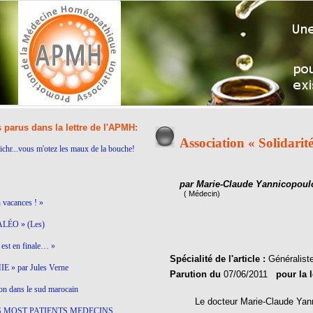
s parus dans la lettre de l'APMH:
Association « Solidari
ichr...vous m'otez les maux de la bouche!
par Marie-Claude Yannicopoul
( Médecin)
n vacances ! »
LÉO » (Les)
est en finale… »
Spécialité de l'article :
Généralist
 » par Jules Verne
Parution du
07/06/2011
pour la 
on dans le sud marocain
Le docteur Marie-Claude Yannicopo
S MOST PATIENTS MEDECINS