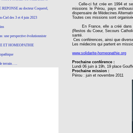
Celle-ci fut crée en 1994 et se 
 REPONSE au docteur Coquerel,
missions le Pérou, pays enthousi
dispensaire de Médecines Alternative
Toutes ces missions sont organisée
-Ciel des 3 et 4 juin 2023
En France, elle a créé dans plusi
ins
(Restos du Coeur, Secours Catholiq
santé.
s: une perspective évolutionniste
Ces conférences, ainsi que diverse
Les médecins qui partent en missio
E ET HOMEOPATHIE
www.solidarite-homeopathie.org
opathique
Prochaine conférence :
e terrain…..
Lundi 06 juin à 19h, 19 place Gou
Prochaine mission :
olithique et herbes sauvages
Pérou : juin et novembre 2011
ition: remontons le temps !
ins
gro-homéopathie
il) All-s
EA