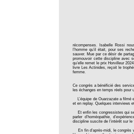
TILE et DANGEREUX, STOP à la
NSONGERE dans les écoles et sur
rvirens
METALLICUM*
récompenses. Isabelle Rossi nous 
l’homme qu’il était, pour ses rech
rition des plantes en homéopathie :
sauver. Mue par ce désir de partag
promouvoir cette discipline avec 
qu’elle remet le prix Horvilleur 20
enfants
livre Les Actinides, reçoit le trop
femme.
s ?
iacum est un petit arbre toujours vert
Ce congrès a bénéficié des servic
e tropicale, on utilise sa résine séchée
les échanges en temps réels pour 
 remède, grande efficacité…
L’équipe de Ouarzazate a filmé en 
et en replay. Quelques interviews e
alcareum
Et enfin les congressistes qui se
’Apmh 1991-2001
parler d’homéopathie, d’expérien
discipline suscite de l’intérêt sur le t
 frontières
En fin d’après-midi, le congrès va
 Frontieres