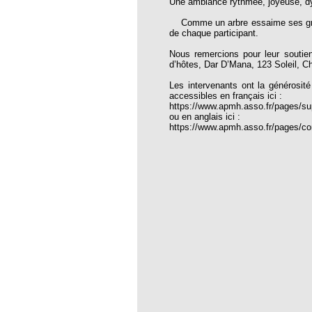
Une ambiance rythmée, joyeuse, dy
thropologie du 3ème millénaire ?
Comme un arbre essaime ses graine
de chaque participant.
beilles
Nous remercions pour leur soutie
fections des plantes dues à des
d’hôtes, Dar D’Mana, 123 Soleil, C
rologiques défavorables
Les intervenants ont la générosité
utisme
accessibles en français ici :
https://www.apmh.asso.fr/pages/s
harlatanisme
ou en anglais ici :
https://www.apmh.asso.fr/pages/c
sychothérapie
 ET RHUMATISMES
et TRESORERIE
rinaire
ain HORVILLEUR
teur Jacques REY
eur Philippe Rocheblave
atrick’s O’Nolan
esseur Luc Montagnier