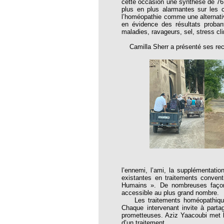
cette occasion une synthèse de 76 
thie et caprices de la météorologie
plus en plus alarmantes sur les c
l’homéopathie comme une alternative
PHISME ET INTELLIGENCE
en évidence des résultats proban
che Calcarea
maladies, ravageurs, sel, stress c
 Service de l’Homéopathie !
Camilla Sherr a présenté ses rech
ngue histoire de collaboration et
pathie en obstetrique
pathie dans la lutte contre la fièvre
ola
opathie à Skoura
-homéopathie
l’ennemi, l’ami, la supplémentatio
existantes en traitements conven
grâce à l'homéopathie
Humains ». De nombreuses façons 
accessible au plus grand nombre.
ARS-COV-2
Les traitements homéopathiques 
Chaque intervenant invite à parta
prometteuses. Aziz Yaacoubi met l’
oporose
d’un traitement.