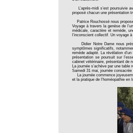
opathie
L’après-midi s’est poursuivie ave
proposé chacun une présentation tr
le de l’EFHPA le 26/10/2019 à
Patrice Rouchossé nous propose un
Voyage à travers la genèse de l’un
lidarité Homéopathie »
médicale, caractère et remède, une
l’inconscient collectif. Un voyage à
, Protection Auditive et Idées Reçues
Didier Notre Dame nous présent
symptômes significatifs, notammen
remède adapté. La révélation d’un 
présentation se poursuit sur l’es
cabinet vétérinaire, présentant de 
onaria
La journée s’achève par une table 
Samedi 31 mai, journée consacrée
e Forme au Quotidien
La journée commence joyeusement
et la pratique de l’homéopathie en 
s hormones ?
AL.)
-parodontale à Skoura
t homéopathie