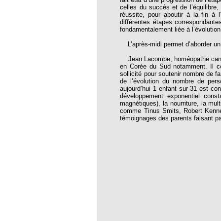
celles du succès et de l’équilibre,
tre 84
réussite, pour aboutir à la fin à
différentes étapes correspondante
tre 85
fondamentalement liée à l’évolution 
tre 86
L’après-midi permet d’aborder un s
tre 87
Jean Lacombe, homéopathe canadie
en Corée du Sud notamment. Il co
tre 94
sollicité pour soutenir nombre de f
de l’évolution du nombre de per
tre 95
aujourd’hui 1 enfant sur 31 est co
développement exponentiel consta
tre 97
magnétiques), la nourriture, la mul
comme Tinus Smits, Robert Kenned
témoignages des parents faisant pa
tre 98
ésidente
2
7
3
7
9