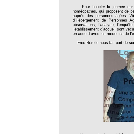
31
Pour boucler la journée sur le 
32
homéopathes, qui proposent de par
auprès des personnes âgées. Wil
33
d’Hébergement de Personnes Agé
observations, l’analyse, l’enquêt
34
l’établissement d’accueil sont vécu
en accord avec les médecins de l’é
35
Fred Rérolle nous fait part de so
37
38
39
 40 Tout sur le cerveau
 41 L'actualité n'est pas la même pour tout
 42 Les loups et les brebis
e 43 Le mensonge resiste au temps
e 44 L'APMH se mobilise
e 45 Action ou propagande ?