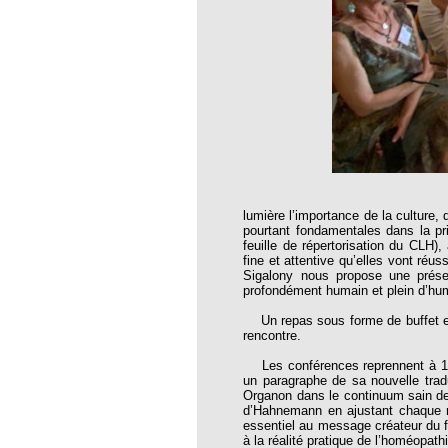
RINAIRE HOMEOPATHE EN 2016 ?
es BROUSSALIAN
- Valeurs Actuelles
7-10-27
ttre 105
 103
lumière l’importance de la culture,
pourtant fondamentales dans la pr
109
feuille de répertorisation du CLH)
fine et attentive qu’elles vont ré
120
Sigalony nous propose une prése
profondément humain et plein d’hum
 26 Les dix ans
Un repas sous forme de buffet est
27
rencontre.
e 28 Nouvelle année
Les conférences reprennent à 14h
un paragraphe de sa nouvelle trad
29
Organon dans le continuum sain de l
d’Hahnemann en ajustant chaque mot
30
essentiel au message créateur du 
à la réalité pratique de l’homéopat