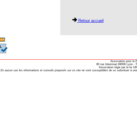
fr
Retour accueil
 vache et son maitre !
RA
Homéopathie vétérinaire…
Association pour la
80 rue Inkerman 69006 Lyon - Te
Association régie par la loi 
En aucun cas les informations et conseils proposés sur ce site ne sont susceptibles de se substituer à une
torisation
éopathie en Ehpad
 médecin…
BONICUM
éopro Alain Horvilleur de Elsevier
r Iphone et Ipad