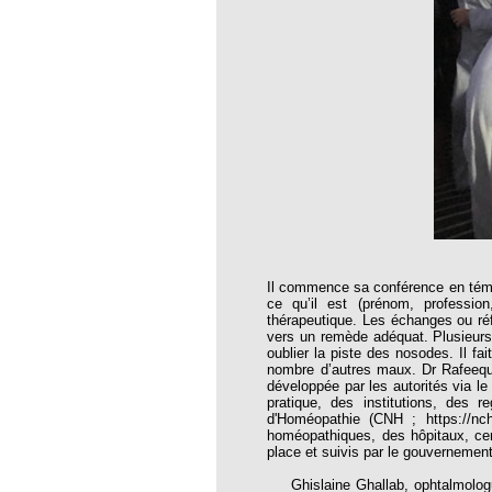
oria
tier Agla, Cotonou, Bénin
 Hahnemann 2002
 Hahnemann 2005
aint-Jacques
, encore et toujours
; disparition rapide
Il commence sa conférence en témoi
 VULGARIS
ce qu’il est (prénom, profession
thérapeutique. Les échanges ou réfl
opathiques
vers un remède adéquat. Plusieurs
oublier la piste des nosodes. Il fa
nombre d’autres maux. Dr Rafeeque
développée par les autorités via l
ma (l’armoise maritime)
pratique, des institutions, des r
d'Homéopathie (CNH ; https://nch
s 4emes assises MOST
homéopathiques, des hôpitaux, cen
place et suivis par le gouverneme
 des ASSISES MOST 2013
Ghislaine Ghallab, ophtalmologue