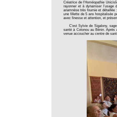
roïde à l’homéopathie !
Créatrice de l’Homéopathie Unicist
rayonner et à dynamiser l’usage d
bourg de l’EFHPA
anamnèse très fournie et détaillée
une fillette de 5 ans hospitalisée 
temps FNSMHF - Parlement Européen,
avec finesse et attention, et prése
2010
C’est Sylvie de Sigalony, sage-f
hiques pour lutter contre le coronavirus
santé à Cotonou au Bénin. Après a
venue accoucher au centre de sant
 d’un médecin homéopathe
E : VRAI ET FAUX DÉBAT
TANIQUE A L’HOMEOPATHIE :
antique à la musique thérapeutique
 DE PRINCIPES
QUES
Luc Fayeton
cer du sein et homéopathie
um
la pétition