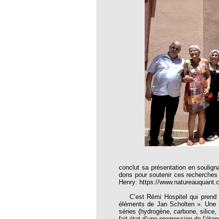
tre 108
tre 111
tre 112
tre 57
tre 58
tre 59
tre 61
tre 62
tre 64
tre 65
tre 66
conclut sa présentation en soulign
tre 69
dons pour soutenir ces recherches 
Henry: https://www.natureauquant.
tre 71
C’est Rémi Hospitel qui prend la 
tre 81
éléments de Jan Scholten ». Une a
séries (hydrogène, carbone, silice,
tre 82
fait état d’une progression de l’ét