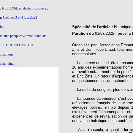
 REPONSE au docteur Coquerel,
-Ciel des 3 et 4 juin 2023
ins
Spécialité de l'article :
Historique 
Parution du
03/07/2025
pour la 
s: une perspective évolutionniste
Organisée par l’Association Promo
E ET HOMEOPATHIE
Zins et Dominique Eraud, tous memb
congressistes.
opathique
La journée du jeudi était consacré
e terrain…..
10 ans des expérimentations homéop
a travaillé notamment sur la probl
olithique et herbes sauvages
et Eric Zins. Un retour d’expérien
de questionnement, de recherche
ition: remontons le temps !
La suite du congrès, plus conventi
ins
La journée du vendredi s’est pour
(département français de la Marne)
élevages bovins, en bio depuis 11
gro-homéopathie
exclusivement à l’homéopathie et 
expériences de revitalisation de pa
il) All-s
une vision holistique de la santé et 
EA
Aziz Yaacoubi, a quant à lui prés