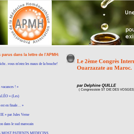
s parus dans la lettre de l'APMH:
Le 2ème Congrès Intern
ichr...vous m'otez les maux de la bouche!
Ouarzazate au Maroc.
par Delphine QUILLE
n vacances ! »
( Congressiste ST DIE DES VOSGES
LÉO » (Les)
est en finale… »
 » par Jules Verne
on dans le sud marocain
S MOST PATIENTS MEDECINS