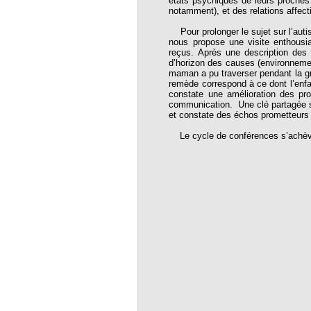
états psychiques de leurs proches
notamment), et des relations affec
Pour prolonger le sujet sur l’auti
80
nous propose une visite enthousi
reçus. Après une description des 
04
d’horizon des causes (environnemen
maman a pu traverser pendant la g
tre 115
remède correspond à ce dont l’enfan
constate une amélioration des pro
nouvelle thérapie biologique sans
communication. Une clé partagée su
et constate des échos prometteur
es médecins homéopathes
Le cycle de conférences s’achève 
 remboursements
opathique
t de galles
re des Pharmaciens Homéopathes ?
rendre ?
S) ET L’HOMÉOPATHIE
a