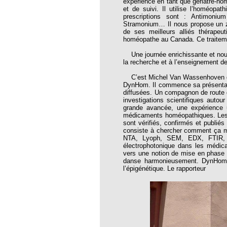
expérience en tant que gériatre-hom
 46 Place aux jeunes
et de suivi. Il utilise l’homéopat
prescriptions sont : Antimoniu
e 48 Ces homéopathes que nous devons lire
Stramonium… Il nous propose un z
de ses meilleurs alliés thérapeu
49
homéopathe au Canada. Ce traiteme
 50 : Quels espoirs ?
Une journée enrichissante et nour
la recherche et à l’enseignement d
e 51 Prospective 2015, dessine-moi un
C’est Michel Van Wassenhoven qui 
DynHom. Il commence sa présentati
 52 : Spécial "Art de vivre"
diffusées. Un compagnon de route di
investigations scientifiques aut
e 53 Nux Vomica
grande avancée, une expérience 
médicaments homéopathiques. Les 
re 54 Lycopodium Clavatum
sont vérifiés, confirmés et publi
consiste à chercher comment ça ma
 55 Libre choix thérapeutique
NTA, Lyoph, SEM, EDX, FTIR, 
électrophotonique dans les médic
60 - les 20 ans
vers une notion de mise en phase 
danse harmonieusement. DynHom s
68
l’épigénétique. Le rapporteur
91
tre 100
tre 101