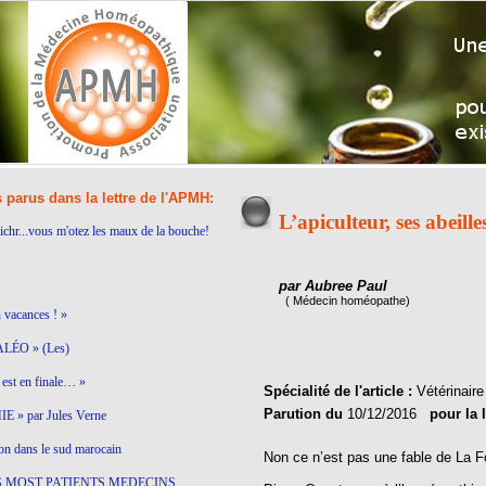
s parus dans la lettre de l'APMH:
L’apiculteur, ses abeille
ichr...vous m'otez les maux de la bouche!
par Aubree Paul
( Médecin homéopathe)
n vacances ! »
LÉO » (Les)
est en finale… »
Spécialité de l'article :
Vétérinaire
Parution du
10/12/2016
pour la 
 » par Jules Verne
on dans le sud marocain
Non ce n’est pas une fable de La Fo
S MOST PATIENTS MEDECINS