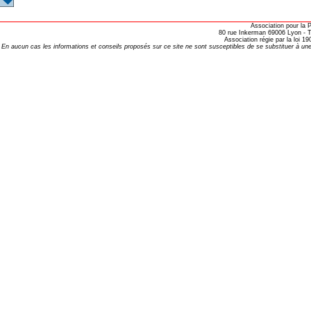
opathie
Association pour la
le de l’EFHPA le 26/10/2019 à
80 rue Inkerman 69006 Lyon - Te
Association régie par la loi 
En aucun cas les informations et conseils proposés sur ce site ne sont susceptibles de se substituer à une
lidarité Homéopathie »
, Protection Auditive et Idées Reçues
onaria
e Forme au Quotidien
s hormones ?
AL.)
-parodontale à Skoura
t homéopathie