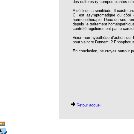
des cultures (y compris plantes or
thie et caprices de la météorologie
A côté de la similitude, Il existe u
PHISME ET INTELLIGENCE
C. est asymptomatique du côté g
che Calcarea
hormonothérapie. Deux de ses frères
depuis le traitement homéopathique
 Service de l’Homéopathie !
contrôlé régulièrement par le cardio
ngue histoire de collaboration et
Voici mon hypothèse d’action sur le
pour vaincre l’ennemi ? Phosphorus 
pathie en obstetrique
En conclusion, ne croyez surtout p
pathie dans la lutte contre la fièvre
ola
opathie à Skoura
-homéopathie
Retour accueil
grâce à l'homéopathie
ARS-COV-2
oporose