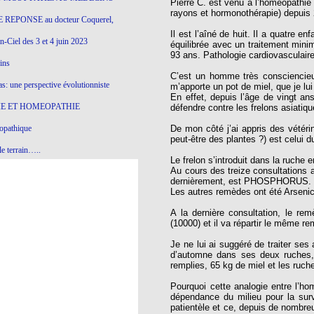
Pierre C. est venu à l’homéopathie 
rayons et hormonothérapie) depuis
 REPONSE au docteur Coquerel,
Il est l’aîné de huit. Il a quatre 
-Ciel des 3 et 4 juin 2023
équilibrée avec un traitement mini
93 ans. Pathologie cardiovasculair
ins
C’est un homme très consciencieu
s: une perspective évolutionniste
m’apporte un pot de miel, que je l
En effet, depuis l’âge de vingt an
E ET HOMEOPATHIE
défendre contre les frelons asiatiqu
opathique
De mon côté j’ai appris des vétéri
peut-être des plantes ?) est celui d
e terrain…..
Le frelon s’introduit dans la ruche 
Au cours des treize consultations a
olithique et herbes sauvages
dernièrement, est PHOSPHORUS. Un
Les autres remèdes ont été Arsenic
ition: remontons le temps !
A la dernière consultation, le r
ins
(10000) et il va répartir le même 
Je ne lui ai suggéré de traiter se
d’automne dans ses deux ruches, 
gro-homéopathie
remplies, 65 kg de miel et les ruch
il) All-s
Pourquoi cette analogie entre l’ho
dépendance du milieu pour la survi
EA
patientèle et ce, depuis de nombre