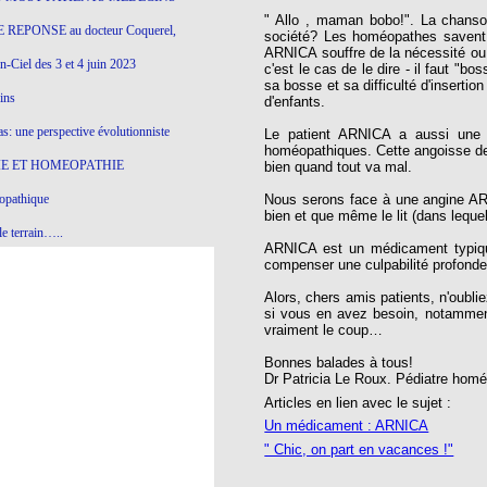
" Allo , maman bobo!". La chanso
 REPONSE au docteur Coquerel,
société? Les homéopathes savent 
ARNICA souffre de la nécessité ou 
-Ciel des 3 et 4 juin 2023
c'est le cas de le dire - il faut "
sa bosse et sa difficulté d'inserti
ins
d'enfants.
s: une perspective évolutionniste
Le patient ARNICA a aussi une t
homéopathiques. Cette angoisse de 
E ET HOMEOPATHIE
bien quand tout va mal.
opathique
Nous serons face à une angine ARNI
bien et que même le lit (dans lequel 
e terrain…..
ARNICA est un médicament typique
compenser une culpabilité profonde f
olithique et herbes sauvages
Alors, chers amis patients, n'oubl
ition: remontons le temps !
si vous en avez besoin, notamment
vraiment le coup…
ins
Bonnes balades à tous!
Dr Patricia Le Roux. Pédiatre homé
gro-homéopathie
Articles en lien avec le sujet :
Un médicament : ARNICA
il) All-s
" Chic, on part en vacances !"
EA