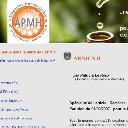
s parus dans la lettre de l'APMH:
ARNICA II
ichr...vous m'otez les maux de la bouche!
par Patricia Le Roux
( Pédiatre Homéopathe à Marseille)
n vacances ! »
LÉO » (Les)
est en finale… »
Spécialité de l'article :
Remèdes
Parution du
01/09/2007
pour la 
 » par Jules Verne
on dans le sud marocain
Tout le monde connaît l'indication
aller plus loin dans la compréhens
S MOST PATIENTS MEDECINS